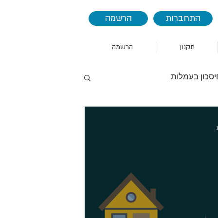
התחברות
הרשמה
תקנון
הרשמה
יסכון בעמלות
AAPL
AMZN
אמזון
הסחר
סין
אינדיקטורים
seas