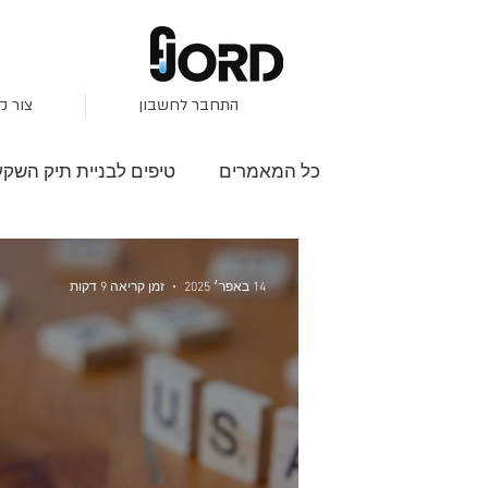
התחבר לחשבון
צור ק
כל המאמרים
טיפים לבניית תיק השקע
השקעות בבורסה
פיזור סיכונים
14 באפר׳ 2025
זמן קריאה 9 דקות
S&P500
שוק שורי
מגמות ב
עונת הדוחות
סקירות שוק
י