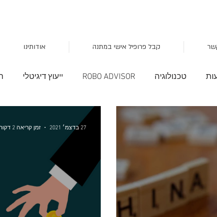
שר
קבל פרופיל אישי במתנה
אודותינו
ות
טכנולוגיה
ROBO ADVISOR
ייעוץ דיגיטלי
ח
השקעות חכמות
סקטור הצרכנות
מציאות מדומה
27 בדצמ׳ 2021
זמן קריאה 2 דקות
שוק
עקום התשואה
סקירות שוק
TLT
מלחמת 
פן
תבניות
אגח
כלכלה
מיתון
onal trend