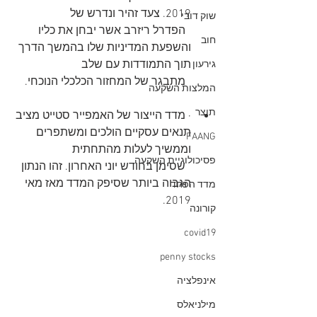
2019. צעד זהיר ונדרש של 
שוק דובי
  הפדרל ריזרב אשר יבחן את כליו 
חוב
והשפעת המדיניות שלו בהמשך הדרך 
תוך התמודדות עם שלב 
גירעון
  מתבגר של המחזור הכלכלי הנוכחי.
המלצות השקעה
תוצר
· מדד הייצור של האמפייר סטייט מציב 
תנאים עסקיים הולכים ומשתפרים 
FAANG
וממשיך לעלות מהתחתית 
פסיכולוגיית השקעה
  שסימן בחודש יוני האחרון. זהו הנתון 
הגבוה ביותר שסיפק המדד מאז מאי 
מדד הפחד
2019.
קורונה
covid19
penny stocks
אינפלציה
מילניאלס