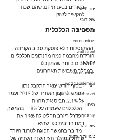
השורי הגדול אי פעם. הם היו כל כך 
בטוחים בטענותיהם, שהם שכחו 
יחס CAPE
להקשיב לשוק.
שוק דובי
הסביבה הכלכלית
מכפיל רווח
coronavirus
 ההתעסקות הלא פוסקת סביב הקורונה 
wallstreet
הורידה מהבמה כמה מהנתונים הכלכליים 
תיקונים
החשובים ביותר שהתקבלו 
 במהלך השבועות האחרונים.
coronavirus
world epidemics
· בסוף חודש ינואר התקבל נתון 
התמ"ג לרבעון האחרון של 2019 ועמד 
global stock market
על 2.1%, הביס את תחזית 
מיתון
  הכלכלנים שעמדה על 1.8%. בהמשך, 
קורונה
הפדרל ריזרב החליט להשאיר את 
רמת הריבית כפי שהיא. 
שוק ההון
  מדובר בהמשך הפוגה לטרנד היורד 
טעויות השקעה
שהחל במהלך חצי השנה השנייה של 