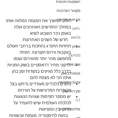
השקעות חכמות
סקטור הצרכנות
מציאות מדומה
הזהב המשיך את המגמה המלווה אותו 
במהלך החודשים האחרונים ועלה 
AAPL
באופן ניכר השבוע לשיא 
AMZN
           חדש של השנים האחרונות.
תחזיות התמ"ג נחתכות ברחבי העולם 
אמזון
בעקבות ווירוס הקורונה. הפחד, 
S&P500
מתפשט מהר יותר מהווירוס עצמו.
שוק שורי
 תיקוני מחיר דראסטיים בשוק המניות 
בדרך כלל מגיעים בנקודות זמן בהן 
מגמות בשוק
אתה הכי לא מצפה להם
עקום התשואה
נתונים כלכליים מעודדים נדחקו בצל 
הכותרות המרעישות על הווירוס.
סקירות שוק
יש מספר תפיסות שגויות הנוגעות 
TLT
לכלכלה העולמית שיש להעמיד על 
סדרן. בין המציאות 
מלחמת הסחר
           בהווה להיסטוריה, מגמות עכשוויות 