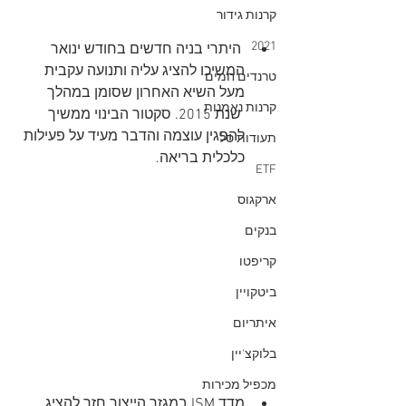
קרנות גידור
2021
 היתרי בניה חדשים בחודש ינואר 
המשיכו להציג עליה ותנועה עקבית 
טרנדים חמים
מעל השיא האחרון שסומן במהלך 
קרנות נאמנות
 שנת 2015. סקטור הבינוי ממשיך 
להפגין עוצמה והדבר מעיד על פעילות 
תעודות סל
כלכלית בריאה.
ETF
ארקגוס
בנקים
קריפטו
ביטקויין
איתריום
בלוקצ'יין
מכפיל מכירות
מדד ISM במגזר הייצור חזר להציג 