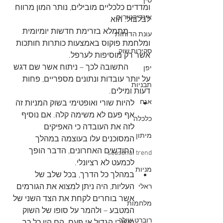
סין
ומדדים כלכליים מובילים, נותר המון מרווח 
אינדיקטורים
לבלבול. הוא
           מתמלא בזרימת חדשות יומיומית 
עונת הדוחות
ומלחמת פוקוס באמצעות כותרות חותכות 
סקירות שוק
אשר רק מוסיפות לערפל. 
           התשובה לכך – ניתוח אשר שם דגש 
יפן
על יותר עובדות ונתונים מספריים, פחות 
תבניות
דעות ומילים.
אגח
להיות שורי ואופטימי בשוק המניות זה 
אף פעם לא משימה קלה. אם נוסיף 
כלכלה
לזה את העובדה כי האפיקים 
מיתון
המסוכנים עלו בעוצמה במהלך 
החודשים האחרונים, הדבר הופך 
seasonal trend
לכמעט לא רציונלי.
מניות
במהלך כל הדרך, בכל שלב של 
העליות, היה ניתן למצוא את הגורמים 
ראלי
אשר בוחרים לקחת את הצד השני של 
מלחמות
המטבע – ולהמר על סופו של השוק 
רוברט שילר