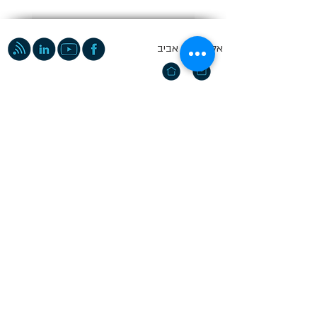
אלון 2, תל אביב
בשימוש באתר זה הינך מקבל את
תנאי השימוש ואת
מדיניות הפרטיות
שלנו. מובהר בזאת כי ביצועי העבר
של ניירות הערך אינם ערובה לתוצאות עתידיות. תשואות
צפויות, היסטוריות או תחזיות עשויות שלא לשקף
ביצועים עתידיים בפועל של נייר הערך אין לראות בתכני
האתר מכל סוג שהם הצעה או ייעוץ לרכישה ו/או מכירה
ו/או ביצוע כל פעולה פיננסית. אין לראות בתכנים תחליף
לשיקול דעתו של הקורא או ייעוץ השקעות המתחשב
בצרכי הלקוח. המידע המופיע איננו מכיל את כלל המידע
הנדרש למשקיע זה או אחר. הכותב איננו מחויב להודיע