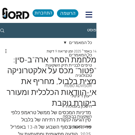
הרשמה
התחברות
פוסט
כל המאמרים
14 באפר׳ 2025
זמן קריאה 9 דקות
כל המאמרים
מלחמת הסחר ארה"ב-סין:
טיפים לבניית תיק השקעות
"פטור" מכס על אלקטרוניקה
טכנולוגיה
מצית בלבול, מחריף את
ROBO ADVISOR
אי-הוודאות הכלכלית ומעורר
ייעוץ דיגיטלי
ביקורת נוקבת
חיסכון בעמלות
מדיניות המכסים של ממשל טראמפ כלפי 
השקעות בבורסה
סין הגיעה לנקודת רתיחה של בלבול 
פיזור סיכונים
ואי-ודאות בסוף השבוע של ה-13 באפריל 
2025. הודעה פתאומית ומתעתעת על 