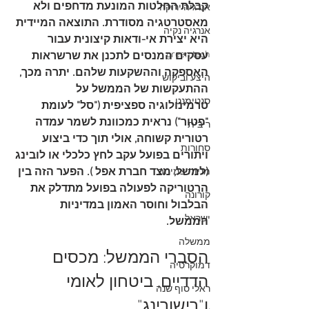
קבלת החלטות המונעת מדחפים ולא 
אנרגיה ירוקה
מאסטרטגיה מסודרת. התוצאה המיידית 
אנרגיה נקיה
היא יצירת אי-ודאות קיצונית עבור 
green tech
עסקים המנסים לתכנן את שרשראות 
האספקה וההשקעות שלהם. יתרה מכך, 
היצע וביקוש
ההתעקשות של הממשל על 
סנטימנט
טרמינולוגיה ספציפית ("סל" לעומת 
"פטור") נראית כמכוונת לשמר עמדה 
ריבית
רטורית קשוחה, אולי תוך כדי ביצוע 
סחורות
ויתורים בפועל עקב לחץ כלכלי או לובינג 
(למשל, מצד חברת אפל ). הפער הזה בין 
מניות צמיחה
הרטוריקה לפעולה בפועל מתדלק את 
קורונה
הבלבול וחוסר האמון במדיניות 
ישראל
הממשל.   
ממשלה
הסברי הממשל: מכסים 
דמוקרטיה
הדדיים, ביטחון לאומי 
ראלי סוף שנה
ו"רישורינג"