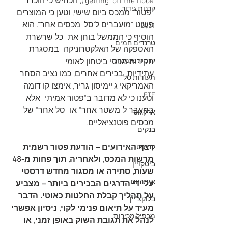
getting 'off the hook'), הכחיש כי הוכרז 
קרנות גידור
"פטור" ממכס ביום שישי, וטען כי המוצרים 
פשוט "מועברים ל'סל' מכסים אחר". הוא 
2021
הוסיף כי הממשל בוחן את "כל שרשרת 
טרנדים חמים
האספקה של האלקטרוניקה" במסגרת 
קרנות נאמנות
חקירות מכסי ביטחון לאומי 
עתידיות. בכירים אחרים, כמו נציב הסחר 
תעודות סל
האמריקאי ג'יימיסון גריר, אימצו קו דומה 
ETF
וטענו כי לא מדובר ב"פטור אמיתי" אלא 
במעבר ל"משטר אחר" או "סל אחר" של 
ארקגוס
מכסים פוטנציאליים.   
בנקים
רצף האירועים – הודעת פטור רשמית 
קריפטו
מרשות המכס, ולאחריה, תוך פחות מ-48 
ביטקויין
שעות, סתירה או מסגור מחדש דרסטי 
איתריום
על ידי הדרגים הבכירים ביותר – מצביע 
על תהליך קבלת החלטות כאוטי. הדבר 
בלוקצ'יין
מעיד על תיאום פנימי לקוי, ניסיון אפשרי 
מכפיל מכירות
לנהל את תגובת השוק באופן זמני, או 