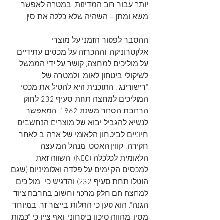
יותר עבור רוב המדינות, במטרה לאפשר 
משא ומתן – השהיה שלא כללה את סין.   
ההסבר לפטור הזמני על מוצרי 
אלקטרוניקה, וההכרזה על מכסים עתידיים 
על מוליכים למחצה, קושר על ידי הממשל 
לשיקולי ביטחון לאומי ולמטרה של 
"רישורינג". התוכנית היא להטיל את מכסי 
המוליכים למחצה תחת סעיף 232 לחוק 
הרחבת הסחר משנת 1962, המאפשר 
לנשיא להגביל יבוא של מוצרים הנחשבים 
חיוניים לביטחון הלאומי של ארה"ב לאחר 
חקירה. קווין האסט, מנהל המועצה 
הלאומית לכלכלה (NEC), השווה זאת 
למכסים הקיימים על פלדה ואלומיניום (שגם 
הוטלו תחת סעיף 232) והדגיש כי "מוליכים 
למחצה הם חלק מרכזי וחשוב בהרבה ציוד 
הגנה". הוא טען כי התלות בייצור זר, במיוחד 
מסין, מהווה סיכון ביטחוני, ואף ציין כי "כמות 