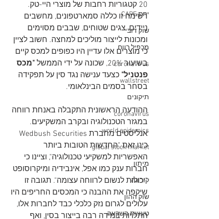
20 קטגוריות רחבות של מוצרי היי-טק. 
יחס CAPE
רשימה זו כללה סמארטפונים, מחשבים 
ניידים, צגים שטוחים, שבבים מסוימים 
שוק דובי
ומכונות לייצור מוליכים למחצה. חשוב לציין 
מכפיל רווח
כי מוצרים אלו עדיין היו כפופים למכס קיים 
בשיעור 20%, שכונה על ידי הממשל 
"מכס 
coronavirus
פנטניל"
 כצעד ענישה נגד סין על תפקידה 
wallstreet
בסחר בסמים הבינלאומי.   
תיקונים
ההודעה הראשונית התקבלה באנחת רווחה 
coronavirus
במגזר הטכנולוגיה ובקרב המשקיעים. 
world epidemics
אנליסטים מחברת Wedbush Securities 
כינו זאת "החדשות הטובות ביותר 
global stock market
האפשריות למשקיעי טכנולוגיה", וציינו כי 
מיתון
חברות ענק כמו אפל, אינבידיה ומיקרוסופט 
"יכולות לנשום לרווחה עצומה". תגובה זו 
קורונה
שיקפה את ההבנה כי המכסים החריפים היו 
שוק ההון
עלולים לגרום נזק כלכלי כבד לחברות אלו, 
טעויות השקעה
התלויות במידה רבה בייצור בסין, ואף 