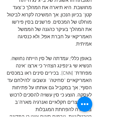
תגובתה הראשונית של בייג'ינג הייתה 
מחושבת. היא תיארה את המהלך כ"צעד 
קטן" בכיוון הנכון, אך המשיכה לקרוא לביטול 
מוחלט של המכסים. פרשנים בסין פירשו 
את המהלך בעיקר כהגנה של הממשל 
האמריקאי על חברת אפל, ולא כנסיגה 
אמיתית.   
באופן כללי, עמדתה של סין הייתה נחושה. 
הנשיא שי ג'ינפינג הצהיר כי ארצו "אינה 
מפחדת" [CNN]. בכירים סינים ראו במכסים 
האמריקאיים "סחיטה"  ונשבעו "להילחם עד 
הסוף", אך במקביל גם אותתו על פתיחות 
לעסקה. הוצע כי סין עשויה להסכים לרכוש 
יותר מוצרים חקלאיים ואנרגיה מארה"ב 
בתמורה להפחתת המגבלות 
הטכנולוגיות. גורמים סינים ציינו כי המדינה 
מוכנה יותר למלחמת סחר כעת מאשר 
בתקופת כהונתו הראשונה של טראמפ, 