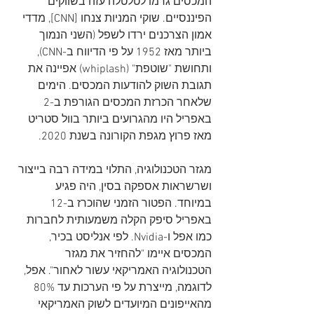
המכסים גרמו לטלטלה עזה בשווקים 
הפיננסיים. שוקי המניות צנחו [CNN], מדדי 
אמון הצרכנים ירדו לשפל (השני הנמוך 
ביותר מאז 1952 על פי הדיווח ב-CNN), 
ותחושת "שוטפת" (whiplash) אפיינה את 
תגובת השוק להודעות המכסים. הימים 
שלאחר הכרזת המכסים הגורפת ב-2 
באפריל היו מהגרועים ביותר בוול סטריט 
מאז פרוץ מגפת הקורונה בשנת 2020.   
מגזר הטכנולוגיה, התלוי במידה רבה בייצור 
ושרשראות אספקה בסין, היה פגיע 
במיוחד. הפטור הזמני שהוכרז ב-12 
באפריל סיפק הקלה משמעותית לחברות 
כמו אפל ו-Nvidia. לפי אנליסט בכיר, 
המכסים איימו "להחזיר את מגזר 
הטכנולוגיה האמריקאי עשור לאחור". אפל, 
לדוגמה, מייצרת על פי הערכות עד 80% 
מהאייפונים המיועדים לשוק האמריקאי 