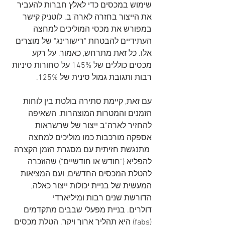
שימוש במכסים כדי לאלץ חברות להעביר 
את הייצור בחזרה לארה"ב. לוטניק קישר 
במפורש את מכסי המוליכים למחצה 
העתידיים להבטחת "רישורינג" של מוצרים 
אלו. כל זאת מתרחש, כאמור, על רקע 
מכסים כוללים של 145% על סחורות סיניות 
רבות ותגובת גמול סינית של 125%.   
עם זאת, קיימת סתירה בולטת בין לוחות 
הזמנים והמטרות המוצהרות. השאיפה 
להחזיר לארה"ב ייצור של שרשראות 
אספקה מורכבות כמו מוליכים למחצה 
 מתנגשת חזיתית עם מסגרת הזמן הקצרה 
להפליא ("חודש או חודשיים") שהוזכרה 
להטלת המכסים החדשים, ועם המציאות 
המעשית של בניית יכולות ייצור כאלה, 
הדורשת שנים רבות ומיליארדי 
דולרים. בניית מפעלי שבבים מתקדמים 
(fabs) היא תהליך ארוך ויקר. הטלת מכסים 