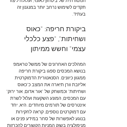
המסורתית של ביטחון לאומי, ועלולה ליצור 
תקדים לשימוש נרחב יותר במנגנון זה 
בעתיד.   
ביקורת חריפה: "כאוס 
ושחיתות", "פצע כלכלי 
עצמי" וחשש ממיתון
המהלכים האחרונים של ממשל טראמפ 
בנושא המכסים ספגו ביקורת חריפה 
ממגוון כיוונים. הסנאטורית הדמוקרטית 
אליזבת וורן תיארה את המצב כ"כאוס 
ושחיתות" וכמשחק של "אור אדום, אור ירוק" 
עם המכסים, המונע השקעות ועלול לשרת 
אינטרסים של תורמים מיוחדים. היא, יחד 
עם דמוקרטים נוספים, קראה לחקירות 
בנוגע לאפשרות של סחר במידע פנים או 
מניפולציה בשוק המניות הקשורים להכרזות 