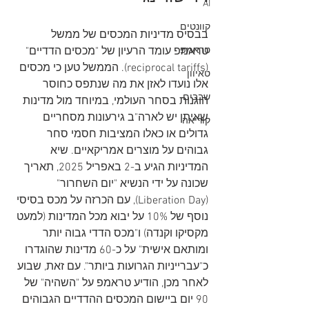
AI
קוונטים
בבסיס מדיניות המכסים של ממשל 
טראמפ
טראמפ עומד הרעיון של "מכסים הדדיים" 
(reciprocal tariffs). הממשל טען כי מכסים 
טאיוון
אלו נועדו לאזן את מה שנתפס כחוסר 
שבבים
הוגנות בסחר העולמי, במיוחד מול מדינות 
שאיתן יש לארה"ב גירעונות מסחריים 
קוריאה
גדולים או כאלו המציבות חסמי סחר 
גבוהים על מוצרים אמריקאיים. שיא 
המדיניות הגיע ב-2 באפריל 2025, תאריך 
שכונה על ידי הנשיא "יום השחרור" 
(Liberation Day), עם הכרזה על מכס בסיסי 
נוסף של 10% על יבוא מכל המדינות (למעט 
מקסיקו וקנדה) ו"מכס הדדי גבוה יותר 
ומותאם אישית" על כ-60 מדינות שהוגדרו 
כ"עברייניות הגרועות ביותר". עם זאת, שבוע 
לאחר מכן, הודיע טראמפ על "השהיה" של 
90 יום ביישום המכסים ההדדיים הגבוהים 