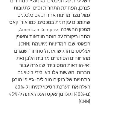
השליליות של המכסים, כגון עליית מחירים 
לצרכן, הפחתת התחרות וסיכון לתגובות 
גמול מצד מדינות אחרות. גם כלכלנים 
שתומכים עקרונית במכסים, כמו אורן קאס 
ממכון החשיבה American Compass, 
מתחו ביקורת על חוסר הוודאות והאופן 
הכאוטי שבו המדיניות מיושמת [CNN]. 
אנליסטים הדגישו את ה"סחרור" שנגרם 
מהדיווחים הסותרים מהבית הלבן ואת 
"אי-הוודאות המסיבית" שנוצרה עבור 
חברות. חששות אלו באו לידי ביטוי גם 
בתחזיות של בנקים מובילים: ג'יי פי מורגן 
העלה את הערכת הסיכוי למיתון ל-60% 
(מ-40%) וגולדמן זאקס העלה אותה ל-45% 
[CNN].   