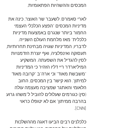
המכסים וההשהיות הפתאומיות.   
לארי סאמרס, לשעבר שר האוצר, כינה את 
מדיניות המכסים "הפצע הכלכלי העצמי 
החמור ביותר שנגרם באמצעות מדיניות 
כלכלית" מאז מלחמת העולם השנייה. 
לדבריו, המדיניות שגויה מבחינת תחרותיות, 
תעסוקה ואינפלציה, ואף יוצרת הזדמנויות 
לסין להגדיל את השפעתה. המשקיע 
המיליארדר ריי דליו הזהיר כי המדיניות 
"משבשת מאוד" וכי ארה"ב "קרובה מאוד 
למיתון". הוא קישר בין המכסים, החוב 
הלאומי והאתגר שמציבה מעצמה עולה 
(סין) כגורמים שעלולים להוביל ל"משהו גרוע 
בהרבה ממיתון" אם לא יטופלו כראוי 
[CNN].   
כלכלנים רבים הביעו דאגה מההשלכות 