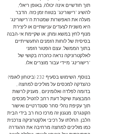
תוך חודשיים אינה יכולה, באופן ריאלי, 
להשיג "רישורינג" בטווח זמן כזה. הדבר 
מעלה את האפשרות שמטרת ה"רישורינג" 
היא משנית לצעדים ענישתיים או ליצירת 
מנוף לחץ במשא ומתן, או שקיימת אי-הבנה 
בסיסית של לוחות הזמנים התעשייתיים 
בתוך הממשל. עצם הפטור הזמני 
לאלקטרוניקה נראה כהכרה בקושי של 
"רישורינג" מיידי עבור מוצרים אלו.   
בנוסף, השימוש בסעיף 232 (ביטחון לאומי) 
כהצדקה למכסים על מוליכים למחצה , 
בדומה לפלדה ואלומיניום , מעניק לרשות 
המבצעת שיקול דעת רחב להטיל מכסים 
תוך עקיפת נהלי סחר סטנדרטיים ואישור 
הקונגרס. מנגנון זה מרכז כוח רב בידי הבית 
הלבן. החלתו על רכיבי אלקטרוניקה צרכנית 
כמו מוליכים למחצה מרחיבה את ההגדרה 