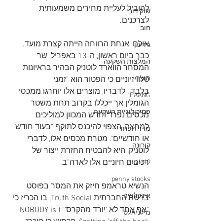
להוביל לעליית מחירים משמעותית 
שוק דובי
לצרכנים.   
חוב
אולם, אנחת הרווחה הייתה קצרת מועד. 
גירעון
כבר ביום ראשון, ה-13 באפריל, שר 
המלצות השקעה
המסחר הווארד לוטניק הבהיר בראיונות 
תוצר
טלוויזיוניים כי הפטור הוא "זמני 
בלבד". לדבריו, מוצרים אלו יוחרגו ממכסי 
FAANG
הגומלין אך ייכללו בקרוב תחת משטר 
פסיכולוגיית השקעה
מכסים נפרד וחדש המכוון למוליכים 
למחצה, הצפוי להיכנס לתוקף "בעוד חודש 
מדד הפחד
או חודשיים". מטרת מכסים אלו, לדברי 
קורונה
לוטניק, היא להבטיח החזרת ייצור של 
רכיבים חיוניים אלו לארה"ב.
covid19
penny stocks
הנשיא טראמפ חיזק את המסר בפוסט 
אינפלציה
ברשת החברתית Truth Social, בו הכריז כי 
"אף אחד לא 'יורד מהקרס'" (NOBODY is 
מילניאלס