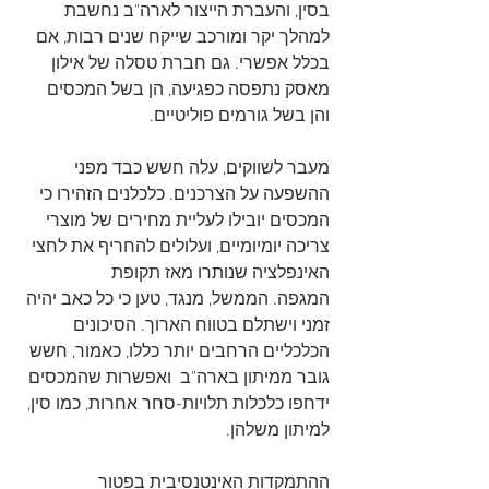
בסין, והעברת הייצור לארה"ב נחשבת 
למהלך יקר ומורכב שייקח שנים רבות, אם 
בכלל אפשרי. גם חברת טסלה של אילון 
מאסק נתפסה כפגיעה, הן בשל המכסים 
והן בשל גורמים פוליטיים.   
מעבר לשווקים, עלה חשש כבד מפני 
ההשפעה על הצרכנים. כלכלנים הזהירו כי 
המכסים יובילו לעליית מחירים של מוצרי 
צריכה יומיומיים, ועלולים להחריף את לחצי 
האינפלציה שנותרו מאז תקופת 
המגפה. הממשל, מנגד, טען כי כל כאב יהיה 
זמני וישתלם בטווח הארוך. הסיכונים 
הכלכליים הרחבים יותר כללו, כאמור, חשש 
גובר ממיתון בארה"ב  ואפשרות שהמכסים 
ידחפו כלכלות תלויות-סחר אחרות, כמו סין, 
למיתון משלהן.   
ההתמקדות האינטנסיבית בפטור 