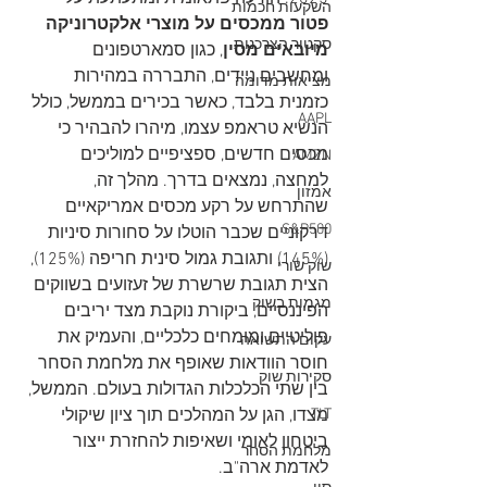
השקעות חכמות
פטור ממכסים על מוצרי אלקטרוניקה 
סקטור הצרכנות
מיובאים מסין
, כגון סמארטפונים 
ומחשבים ניידים, התבררה במהירות 
מציאות מדומה
כזמנית בלבד, כאשר בכירים בממשל, כולל 
AAPL
הנשיא טראמפ עצמו, מיהרו להבהיר כי 
מכסים חדשים, ספציפיים למוליכים 
AMZN
למחצה, נמצאים בדרך. מהלך זה, 
אמזון
שהתרחש על רקע מכסים אמריקאיים 
S&P500
דרקוניים שכבר הוטלו על סחורות סיניות 
(145%) ותגובת גמול סינית חריפה (125%), 
שוק שורי
הצית תגובת שרשרת של זעזועים בשווקים 
מגמות בשוק
הפיננסיים, ביקורת נוקבת מצד יריבים 
פוליטיים ומומחים כלכליים, והעמיק את 
עקום התשואה
חוסר הוודאות שאופף את מלחמת הסחר 
סקירות שוק
בין שתי הכלכלות הגדולות בעולם. הממשל, 
TLT
מצדו, הגן על המהלכים תוך ציון שיקולי 
ביטחון לאומי ושאיפות להחזרת ייצור 
מלחמת הסחר
לאדמת ארה"ב. 