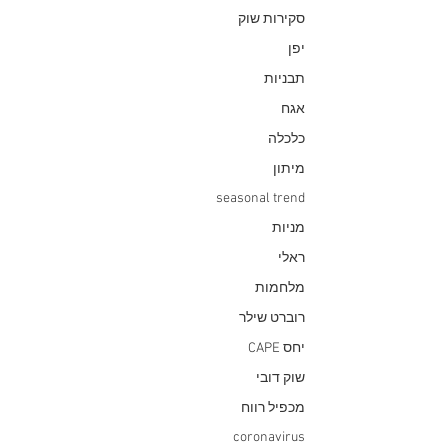
סקירות שוק
יפן
תבניות
אגח
כלכלה
מיתון
seasonal trend
מניות
ראלי
מלחמות
רוברט שילר
יחס CAPE
שוק דובי
מכפיל רווח
coronavirus