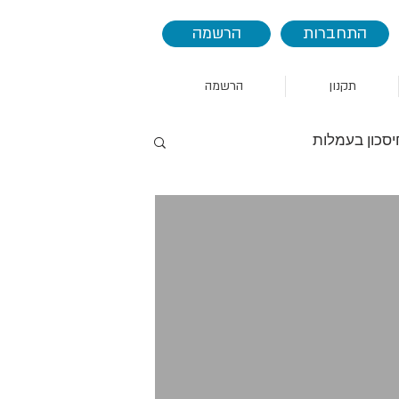
התחברות
הרשמה
תקנון
הרשמה
יסכון בעמלות
AAPL
AMZN
אמזון
הסחר
סין
אינדיקטורים
seas