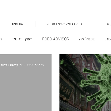
שר
קבל פרופיל אישי במתנה
אודותינו
ות
טכנולוגיה
ROBO ADVISOR
ייעוץ דיגיטלי
ח
השקעות חכמות
סקטור הצרכנות
מציאות מדומה
27 בנוב׳ 2018
זמן קריאה 4 דקות
שוק
עקום התשואה
סקירות שוק
TLT
מלחמת 
פן
תבניות
אגח
כלכלה
מיתון
onal trend