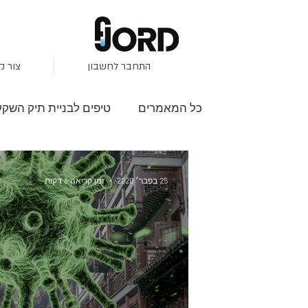
התחבר לחשבון
צור ק
כל המאמרים
טיפים לבניית תיק השקע
השקעות בבורסה
פיזור סיכונים
25 בפבר׳ 2020
זמן קריאה 6 דקות
S&P500
שוק שורי
מגמות ב
עונת הדוחות
סקירות שוק
י