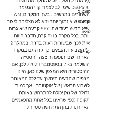
לעומת ת. הסל SPY שמחקה את המדד 
AI
S&P500. שימו לב לצמדי קווי המגמה 
קוונטים
השחורים בתרשים . בשני המקרים, IWM 
קבעה שיא נמוך יותר (ז"א לא הצליחה ליצור 
טראמפ
שיא חדש) בעוד שה- SPY קבעה שיא גבוה 
טאיוון
יותר. בכל מקרה בו זה קרה, הדבר היווה 
שבבים
אות לכך שבשורות רעות בדרך. במהלך 2 
-5 השבועות הבאים. כך קרה גם במקרה 
קוריאה
האחרון שבו תופעה זו צצה  (הסטייה 
הושלמה ב- 2 בספטמבר 2020). לכן, אם 
ההיסטוריה היא המצפן שלנו כאן, היינו 
מצפים שהבעיה תימשך עד לכל המאוחר 
לשבוע הראשון של אוקטובר - אך כמות 
גדולה של נזק יכולה להתרחש באותה 
תקופה (כפי שראינו בכל אחת מהפעמיים 
האחרונות בהן התרחשה סטייה).