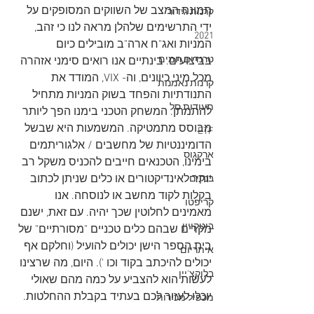
תמונת המצב של השווקים המסופקים על 
קרנות גידור
ידי התרשימים שלהלן מראה לנו כי זהב, 
2021
המניות ואג"ח ארה"ב מובילים כיום 
טרנדים חמים
בביצועים. בינתיים אנו רואים סימני אזהרה 
מכל מיני כיוונים, וה- VIX, המודד את 
קרנות נאמנות
התנודתיות והפחד בשוק המניות מתחיל 
תעודות סל
להתמתן. המשחק הטכני בימנו הפך ליותר 
מבוסס מתמטיקה. המשמעות היא שבשל 
ETF
הדומיננטיות של מחשבים / אלגוריתמים 
ארקגוס
בימינו, הטכנאים חייבים להכניס משקל רב 
יותר לאינדיקטורים או כלים שניתן לכתוב 
בנקים
בקלות לקוד מחשב או לנוסחה. אנו 
קריפטו
מאמינים לחלוטין שכך יהיה. עם זאת, ישנם 
ביטקויין
מקרים שבהם כלים טכניים "מסורתיים" של 
בית הספר הישן יכולים להועיל (וחלקם אף 
איתריום
יכולים להיכתב בקוד וכו '). היום, מה שרצינו 
בלוקצ'יין
לעשות הוא להצביע על כמה מהם שאולי 
יוכלו לעזור לכם בעתיד בקבלת ההחלטות.
מכפיל מכירות