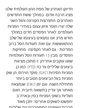
הדיוקן האחרון של מפת ההון העולמית שלנו 
מציג הרבה אדום. במהלך ששת החודשים 
האחרונים, התפרצות הקורונה והגל השני 
שלה יצרו חוסר איזון עצום במחירי המניות 
העולמיים. לאחר הפסדים חדים במהלך 
חודש מרץ, אנו נמצאים בעיצומו של שלב 
ההתאוששות. עם זאת, תעודות הסל ברוב 
המדינות - גם לאחר הקפיצה- מחזיקות 
הפסדים. מבין 13 תעודות הסל העולמיות 
שאנו עוקבים אחריהן, 8 מתוכן מציגות 
ביצועים שליליים עד כה (YTD). כמו כן, 
המניות הסיניות (GXC), מוקד הוירוס, הן שוק 
המניות בעל הביצועים הטובים ביותר 
מתחילת השנה. וגם יפן (EWJ) שנמצאת 
מאחור אך עדיין בתשואה חיובית. האם 
העליות בשוקי המניות בסין ובארה"ב 
יתפשטו לשווקים אחרים? יתכן מאוד. 
מרבית השווקים המתעוררים הם שליליים 