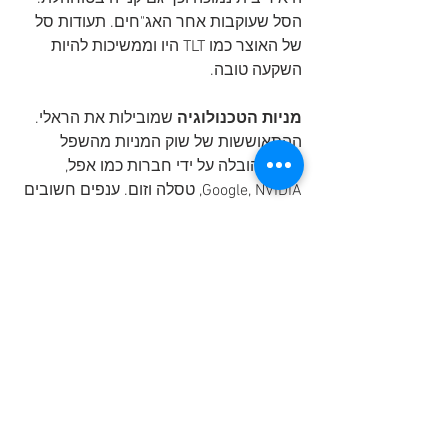
הסל שעוקבות אחר האג"חים. תעודות סל 
של האוצר כמו TLT היו וממשיכות להיות 
השקעה טובה.
מניות הטכנולוגיה
 שמובילות את הראלי. 
ההתאוששות של שוק המניות מהשפל 
במרץ הובלה על ידי חברות כמו אפל, 
Google, NVIDIA, טסלה וזום. ענפים חשובים 
אחרים כמו פיננסים, אנרגיה ונדל"ן בפיגור. 
לכן נמצאים כרגע בתמחור עודף ויש 
להימנע או להקטין חשיפה לסקטור זה.
זהב 
 עם ממשלות ובנקאים מרכזיים בעלי 
מדיניות רופפות, אין סיבה שמחירי המתכות 
היקרות ימשיכו לעלות.
תנודתיות 
פוחתת: התנודתיות בשוק 
המניות (VIX) זינקה ביותר מ -500% בחודש 