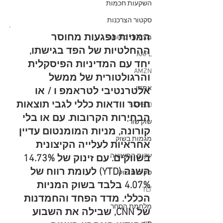
השקעות חכמות
סקטור הצרכנות
.
המניות נפגעות מחוסר 
מציאות מדומה
ההחלטיות של הפד בגישתו, 
AAPL
יחד עם המדיניות הפיסקלית 
AMZN
והרגולטורית של ממשל 
אמזון
אלטרנטיבי לטראמפ ו / או 
חוסר וודאות כללי לגבי תוצאות 
S&P500
הבחירות הקרובות. עם או בלי 
שוק שורי
קורונה, מניות המומנטום עדיין 
מגמות בשוק
אחראיות לעלייה הקיצונית 
עקום התשואה
בשווקים. עם זינוק של 14.73% 
השנה (YTD) לעומת רווח של 
סקירות שוק
4.07% בלבד בשוק המניות 
TLT
הכללי. מדד הפחד והחמדנות 
מלחמת הסחר
של CNN, שבילה את השבוע 