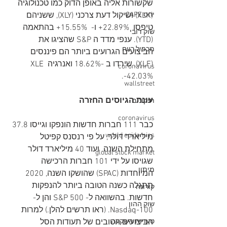
שקשורות אליה באופן הדוק כמו טכנולוגיה 
(XLK) ושיקול דעת צרכני (XLY), ששניהם 
יחס CAPE
טיפסו  22.89%+ ו-  15.55%+ בהתאמה 
שוק דובי
(YTD). ענפי מדד ה S&P שהציגו את 
מכפיל רווח
הביצועים הגרועים ביותר הם פיננסים 
(XLF), שירדו ב -18.62% ואנרגיה XLE 
coronavirus
-42.03%.
wallstreet
עונת הגיוסים החזרה
תיקונים
coronavirus
כבר 111 חברות חדשות הונפקו וגייסו 37.8 
world epidemics
מיליארד דולר, על פי רנסנס קפיטל 
מתחילת השנה. ועוד 40 מיליארד דולר 
global stock market
שגויסו על ידי 101 חברות הרכישה 
מיתון
המיוחדות (SPAC) שהושקו השנה, 2020 
תתגלה כשנה הטובה ביותר להנפקות 
קורונה
חדשות. בהשוואה ל- S&P 500 והן ל- 
שוק ההון
Nasdaq-100. (ראו תרשים להלן.) למרות 
הביצועים הטובים של תעודות הסל 
טעויות השקעה