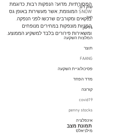
המסורתיות, מדוע? הנפקות רבות, כדוגמת 
שוק דובי
SNOW המוגזמת, אשר מעשירות באופן גס 
חוב
בנקאים ומקורבים שרכשו לפני הנפקה. 
המניות מונפקות במחירים מנופחים 
גירעון
ומשאירות פירורים בלבד למשקיע הממוצע. 
המלצות השקעה
תוצר
FAANG
פסיכולוגיית השקעה
מדד הפחד
קורונה
covid19
penny stocks
אינפלציה
תמונת מצב
מילניאלס