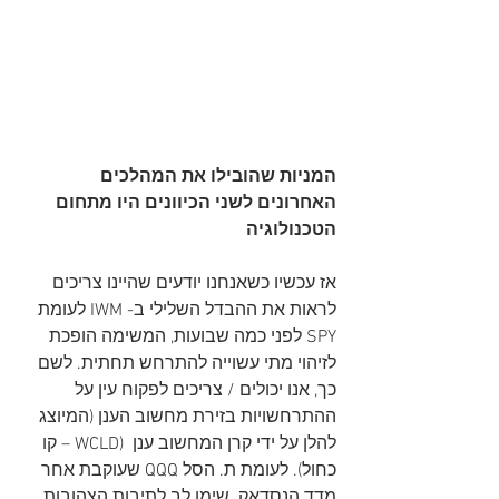
המניות שהובילו את המהלכים 
האחרונים לשני הכיוונים היו מתחום 
הטכנולוגיה
אז עכשיו כשאנחנו יודעים שהיינו צריכים 
לראות את ההבדל השלילי ב- IWM לעומת 
SPY לפני כמה שבועות, המשימה הופכת 
לזיהוי מתי עשוייה להתרחש תחתית. לשם 
כך, אנו יכולים / צריכים לפקוח עין על 
ההתרחשויות בזירת מחשוב הענן (המיוצג 
להלן על ידי קרן המחשוב ענן  (WCLD – קו 
כחול). לעומת ת. הסל QQQ שעוקבת אחר 
מדד הנסדאק. שימו לב לתיבות הצהובות 