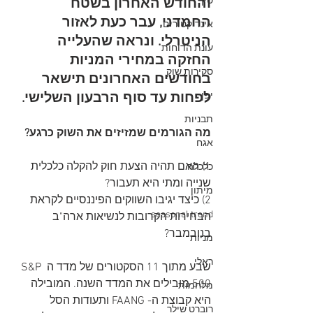
סין
והחודש האחרון בשטח 
החמדני, עבר כעת לאזור 
אינדיקטורים
הניטרלי. ונראה שהעלייה 
עונת הדוחות
החזקה במחירי המניות 
סקירות שוק
בחודשים האחרונים תישאר 
לפחות עד סוף הרבעון השלישי.
יפן
תבניות
מה הגורמים שמזיזים את השוק כרגע?
אגח
1) האם תהיה הצעת חוק להקלה כלכלית 
כלכלה
שנייה ומתי היא תעבור? 
מיתון
2) כיצד יגיבו השווקים הפיננסיים לקראת 
seasonal trend
הבחירות הקרובות לנשיאות ארה"ב 
בנובמבר? 
מניות
ראלי
שבע מתוך 11 הסקטורים של מדד ה S&P 
500 מובילים את המדד השנה. המובילה 
מלחמות
היא קבוצת ה- FAANG ותעודות הסל 
רוברט שילר