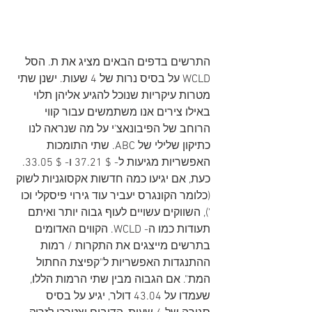
התרשים בדפים הבאים מציג את ת. הסל  
WCLD על בסיס נרות של 4 שעות. ישנן שתי 
מטרות עיקריות שנוכל להגיע אליהן תלוי 
באילו צירים אנו משתמשים עבור קווי 
הרוחב של הפיבונאצ'י על מה שנראה לנו 
כתיקון שלילי של ABC. שתי התומכות 
האפשריות מגיעות ל- $ 37.21 ו- $ 33.05. 
כעת, אם יגיעו כמה חדשות אקסוגניות לשוק 
(כלומר הקונגרס יעביר עוד גירוי פיסקלי וכו 
'), השווקים עשויים לעוף גבוה יותר ואיתם 
תעודות כמו ה- WCLD. הקווים האדומים 
בתרשים מייצגים את התקרות / רמות 
ההתנגדות האפשריות ל"קפיצת החתול 
המת". אם הגבוה מבין שתי הרמות הללו, 
שעמדו על 43.04 דולר, יגיע על בסיס 