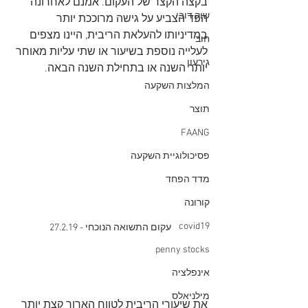
בקצה הקצר של העקום. אמנם לאחרונה 
שוק דובי
הפד הצביע על גישה מרוככת יותר 
במדיניותו להעלאת הריבית, היינו מצפים 
חוב
לעלייה נוספת בשיעור או שתי עליות מאוחר 
גירעון
יותר השנה או בתחילת השנה הבאה.
המלצות השקעה
תוצר
FAANG
פסיכולוגיית השקעה
מדד הפחד
קורונה
covid19
עקום התשואה הנוכחי - 27.2.19
penny stocks
אינפלציה
מילניאלס
את שיעורי הריבית לטווח הארוך קצת יותר 