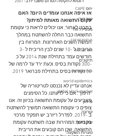
דוגמא לתקופה הטרום משברית ב- 2007 
יחס CAPE
אז איפה אנחנו עומדים היום? האם 
שוק דובי
עקום התשואה מאותת למיתון?
במבט לאחור, אנו יכולים לראות כי עקומת 
מכפיל רווח
התשואה כבר החלה להשתטח במהלך 
coronavirus
חמשת השנים האחרונות. המרווח בין 
הריבית ל -10 שנים לבין הריבית ל -3 
wallstreet
חודשים עמד בתחילת שנת 2014 על כ 
תיקונים
-300 נקודות בסיס, וכעת ירד עד לרמה של 
coronavirus
30 נקודות בסיס בתחילת פברואר 2019.
world epidemics
אנחנו עדיין לא נכנסנו לטריטוריה של 
global stock market
"היפוך", אם כי לדעתנו, כל הסימנים 
מצביעים על עקומת התשואה בכיוון זה. אנו 
מיתון
צופים כי עקומת התשואה תמשיך להשתטח 
קורונה
ב -2019. לפדרל ריזרב יש תפקיד מרכזי 
בקביעת המהירות שבה תשתטח עקומת 
שוק ההון
התשואה, שכן הם קובעים את הריבית 
טעויות השקעה