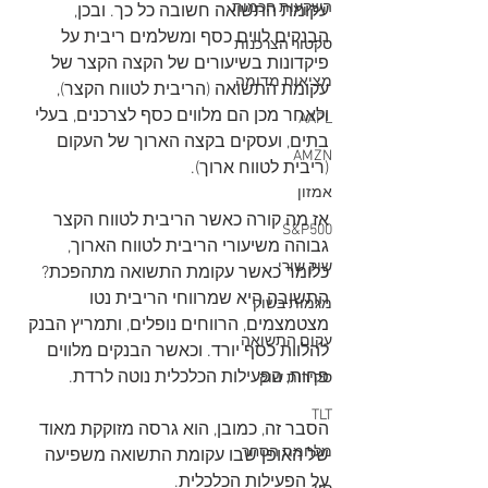
השקעות חכמות
עקומת התשואה חשובה כל כך. ובכן, 
הבנקים לווים כסף ומשלמים ריבית על 
סקטור הצרכנות
פיקדונות בשיעורים של הקצה הקצר של 
מציאות מדומה
עקומת התשואה (הריבית לטווח הקצר), 
ולאחר מכן הם מלווים כסף לצרכנים, בעלי 
AAPL
בתים, ועסקים בקצה הארוך של העקום 
AMZN
(ריבית לטווח ארוך).
אמזון
אז מה קורה כאשר הריבית לטווח הקצר 
S&P500
גבוהה משיעורי הריבית לטווח הארוך, 
שוק שורי
כלומר כאשר עקומת התשואה מתהפכת? 
התשובה היא שמרווחי הריבית נטו 
מגמות בשוק
מצטמצמים, הרווחים נופלים, ותמריץ הבנק 
עקום התשואה
להלוות כסף יורד. וכאשר הבנקים מלווים 
פחות, הפעילות הכלכלית נוטה לרדת.
סקירות שוק
TLT
הסבר זה, כמובן, הוא גרסה מזוקקת מאוד 
מלחמת הסחר
של האופן שבו עקומת התשואה משפיעה 
על הפעילות הכלכלית. 