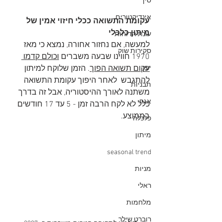
סין
אינדיקטורים
עקומת התשואה ככלי חיזוי אמין של 
מיתון כלכלי
עונת הדוחות
למעשה, אם נחזור אחורה, נמצא כי מאז 
סקירות שוק
1970 חווינו שבעה משברים 
וכולם קדמו 
יפן
עקום תשואה הפוך
. הזמן שלוקח למיתון 
להתגבש  לאחר היפוך עקומת התשואה 
תבניות
משתנה לאורך ההיסטוריה, אבל זה בדרך 
אגח
כלל לא לקח הרבה זמן - 5 עד 17 חודשים 
בממוצע.
כלכלה
מיתון
seasonal trend
מניות
ראלי
מלחמות
רוברט שילר