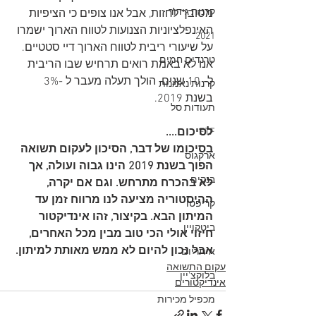
קרנות גידור
מסובך לחזות, אבל אנו צופים כי הציפיות 
האינפלציוניות הצנועות לטווח הארוך ישמרו 
2021
על שיעורי ריבית לטווח הארוך דיי סטטיים. 
טרנדים חמים
אנו לא באמת רואים תרחיש שבו הריבית 
ל- 10 שנים  הולך תעלה מעבר ל -3% 
קרנות נאמנות
בשנת 2019.
תעודות סל
לסיכום....
ETF
בסיכומו של דבר, הסיכון לעקום תשואה 
ארקגוס
הפוך בשנת 2019 הינו גבוה ועולה, אך 
בנקים
לא בהכרח מתרחש. וגם אם יקרה, 
ההיסטוריה מציעה לנו מרווח זמן עד 
קריפטו
המיתון הבא. בקיצור, זהו אינדיקטור 
ביטקויין
חיזוי אולי הכי טוב מבין מכל האחרים, 
אבל נכון להיום לא ממש מאותת למיתון.
איתריום
עקום התשואה
בלוקצ'יין
אינדיקטורים
מכפיל מכירות