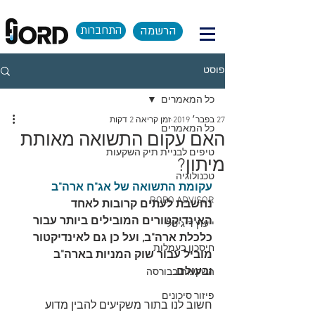
הרשמה
התחברות
פוסט
כל המאמרים
27 בפבר׳ 2019
זמן קריאה 2 דקות
כל המאמרים
האם עקום התשואה מאותת
טיפים לבניית תיק השקעות
מיתון?
טכנולוגיה
עקומת התשואה של אג"ח ארה"ב
ROBO ADVISOR
נחשבת לעתים קרובות לאחד 
האינדיקטורים המובילים ביותר עבור 
ייעוץ דיגיטלי
כלכלת ארה"ב, ועל כן גם לאינדיקטור 
חיסכון בעמלות
מוביל עבור שוק המניות בארה"ב 
ובעולם.
השקעות בבורסה
פיזור סיכונים
חשוב לנו בתור משקיעים להבין מדוע 