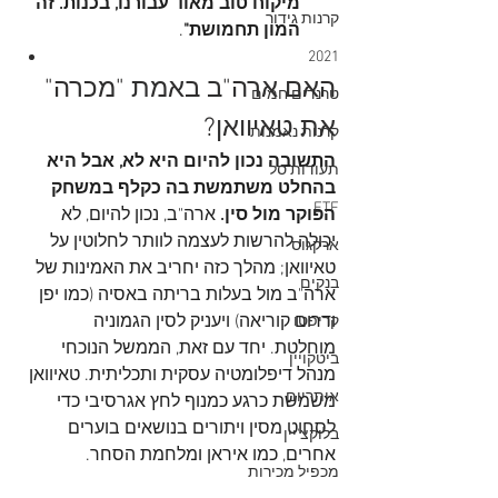
מיקוח טוב מאוד עבורנו, בכנות. זה 
קרנות גידור
המון תחמושת"
.
2021
האם ארה"ב באמת "מכרה" 
טרנדים חמים
את טאיוואן?
קרנות נאמנות
התשובה נכון להיום היא לא, אבל היא 
תעודות סל
בהחלט משתמשת בה כקלף במשחק 
ETF
הפוקר מול סין.
 ארה"ב, נכון להיום, לא 
יכולה להרשות לעצמה לוותר לחלוטין על 
ארקגוס
טאיוואן; מהלך כזה יחריב את האמינות של 
בנקים
ארה"ב מול בעלות בריתה באסיה (כמו יפן 
ודרום קוריאה) ויעניק לסין הגמוניה 
קריפטו
מוחלטת. יחד עם זאת, הממשל הנוכחי 
ביטקויין
מנהל דיפלומטיה עסקית ותכליתית. טאיוואן 
איתריום
משמשת כרגע כמנוף לחץ אגרסיבי כדי 
לסחוט מסין ויתורים בנושאים בוערים 
בלוקצ'יין
אחרים, כמו איראן ומלחמת הסחר. 
מכפיל מכירות