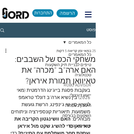
הרשמה
התחברות
פוסט
כל המאמרים
25 במאי
זמן קריאה 5 דקות
כל המאמרים
משחקי הכס של השבבים:
טיפים לבניית תיק השקעות
האם ארה"ב "מכרה" את
טכנולוגיה
טאיוואן תמורת איראן?
ROBO ADVISOR
בעקבות פסגת בייג'ינג הדרמטית (מאי 
ייעוץ דיגיטלי
2026) בין נשיא ארה"ב דונלד טראמפ 
לנשיא סין שי ג'ינפינג, הרשת גועשת 
חיסכון בעמלות
משמועות, תיאוריות קונספירציה וניתוחים 
השקעות בבורסה
מבוהלים: 
האם וושינגטון הקריבה את 
פיזור סיכונים
טאיוואן כדי להשיג שקט מול איראן 
ועסקת סחר משתלמת עם הסינים?
 כדי 