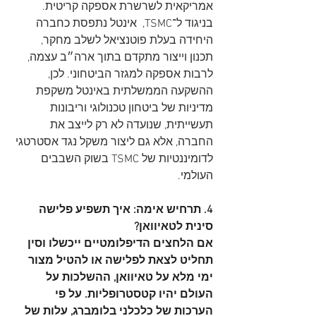
אמריקאית לשרשרת אספקה קריטית. 
בניגוד ל־TSMC,  אינטל נתפסת כחברה 
היחידה בעלת פוטנציאל לשלב מחקר, 
תכנון וייצור מתקדם בתוך ארה״ב עצמה, 
לרבות אספקה למגזר הביטחוני. לכן, 
ההשקעה הממשלתית באינטל משקפת 
מדיניות של ביטחון טכנולוגי וריבונות 
תעשייתית, שנועדה לא רק לייצב את 
החברה, אלא גם ליצור משקל נגד אסטרטגי 
לדומיננטיות של TSMC בשוק השבבים 
העולמי.
4. תרחיש אימה: איך תשפיע פלישה 
סינית לטאיוואן?
אם הלחצים הדיפלומטיים ייכשלו וסין 
תחליט לצאת לפלישה או להטיל מצור 
ימי מלא על טאיוואן, ההשלכות על 
העולם יהיו קטסטרופליות. על פי 
הערכות של כלכלני בלומברג, עלות של 