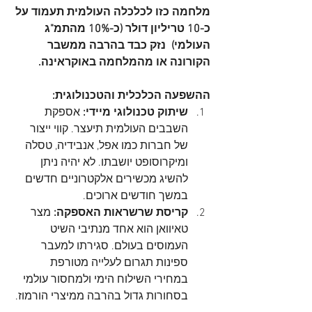
מלחמה כזו לכלכלה העולמית תעמוד על 
כ-10 טריליון דולר (כ-10% מהתמ"ג 
העולמי)  נזק כבד בהרבה ממשבר 
הקורונה או מהמלחמה באוקראינה.
ההשפעה הכלכלית והטכנולוגית:
שיתוק טכנולוגי מיידי:
 אספקת 
השבבים העולמית תיעצר. קווי ייצור 
של חברות כמו אפל, אנבידיה, טסלה 
ומיקרוסופט יושבתו. לא יהיה ניתן 
להשיג מכשירים אלקטרוניים חדשים 
במשך חודשים ארוכים.
קריסת שרשראות האספקה:
 מצר 
טאיוואן הוא אחד מנתיבי השיט 
העמוסים בעולם. סגירתו למעבר 
ספינות תגרום לעלייה מטורפת 
במחירי השילוח הימי ולמחסור עולמי 
בסחורות גדול בהרבה ממיצרי הורמוז.