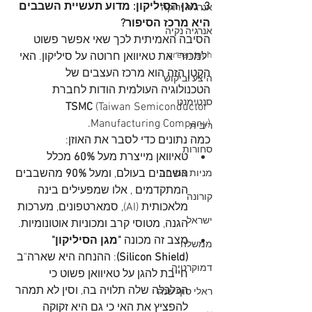
3. מגן הסיליקון: מדוע תעשיית השבבים 
אנרגיה ירוקה
היא מרכז הסיפור?
אנרגיה נקיה
הסיבה האמיתית לכך שאי אפשר פשוט 
green tech
"למכור" את טאיוואן חרוטה על סיליקון. האי 
הקטן הזה הוא מרכז העצבים של 
היצע וביקוש
הטכנולוגיה העולמית הודות לחברת 
סנטימנט
TSMC
 (Taiwan Semiconductor 
Manufacturing Company).
ריבית
כמה נתונים כדי לסבר את האוזן:
סחורות
טאיוואן מייצרת מעל 
60%
 מכלל 
השבבים בעולם, ומעל 
90%
 מהשבבים 
מניות צמיחה
המתקדמים , אלו שמפעילים בינה 
קורונה
מלאכותית (AI), סמארטפונים, מערכות 
ישראל
הגנה, מטוסי קרב ומכוניות אוטונומיות.
מצב זה מכונה 
"מגן הסיליקון" 
ממשלה
(Silicon Shield)
: ההנחה היא שארה"ב 
דמוקרטיה
חייבת להגן על טאיוואן פשוט כי 
הכלכלה שלה תלויה בה, וסין לא תמהר 
ראלי סוף שנה
להפציץ את האי כי גם היא זקוקה 