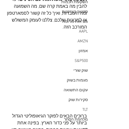
השקעות חכמות
להבין מה באמת קרה שם, מה השמועה 
סקטור הצרכנות
ומה העובדות, ואיך כל זה קשור לסמארטפון 
או למכונית שלכם, צללנו לעומק המשולש 
מציאות מדומה
המורכב הזה.
AAPL
AMZN
אמזון
S&P500
שוק שורי
מגמות בשוק
עקום התשואה
סקירות שוק
TLT
ברוכים הבאים לפוקר הגיאופוליטי הגדול 
מלחמת הסחר
ביותר על פני כדור הארץ. בפינה אחת 