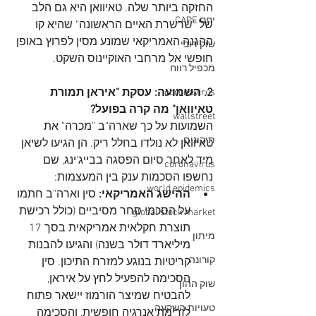
החזקה ביותר שלה. טאיוואן היא גם הלב 
יחס CAPE
של "שרשרת האיים הראשונה" שהיא קו 
ההגנה האמריקאי שמונע מסין לפרוץ באופן 
שוק דובי
חופשי אל מרחבי האוקיינוס השקט.
מכפיל רווח
2. השמועה: עסקת "איראן תמורת 
coronavirus
טאיוואן" מה קרה בפועל?
wallstreet
השמועות על כך שארה"ב "מכרה" את 
תיקונים
טאיוואן לא נולדו בחלל ריק. הן הגיעו לשיאן 
מיד לאחר סיום הפסגה בבייג'ינג, שם 
coronavirus
נחשפו הסכמות ענק בין המעצמות:
world epidemics
ההישג האמריקאי:
 סין וארה"ב חתמו 
על הסכמי סחר מסיביים (כולל רכישת 
global stock market
תוצרת חקלאית אמריקאית בסך 17 
מיתון
מיליארד דולר בשנה) והגיעו להבנות 
קורונה
קריטיות בנוגע למזרח התיכון. סין 
הסכימה להפעיל לחץ על איראן, 
שוק ההון
להבטיח שמיצר הורמוז יישאר פתוח 
טעויות השקעה
לזרימת אנרגיה חופשית, והסכימה 