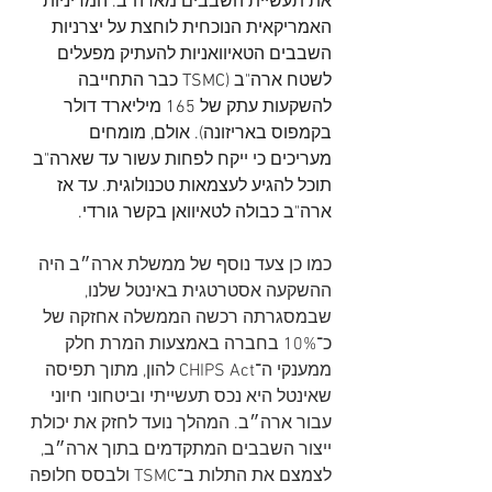
את תעשיית השבבים מארה"ב. המדיניות 
האמריקאית הנוכחית לוחצת על יצרניות 
השבבים הטאיוואניות להעתיק מפעלים 
לשטח ארה"ב (TSMC כבר התחייבה 
להשקעות עתק של 165 מיליארד דולר 
בקמפוס באריזונה). אולם, מומחים 
מעריכים כי ייקח לפחות עשור עד שארה"ב 
תוכל להגיע לעצמאות טכנולוגית. עד אז 
ארה"ב כבולה לטאיוואן בקשר גורדי.
כמו כן צעד נוסף של ממשלת ארה״ב היה 
ההשקעה אסטרטגית באינטל שלנו, 
שבמסגרתה רכשה הממשלה אחזקה של 
כ־10% בחברה באמצעות המרת חלק 
ממענקי ה־CHIPS Act להון, מתוך תפיסה 
שאינטל היא נכס תעשייתי וביטחוני חיוני 
עבור ארה״ב. המהלך נועד לחזק את יכולת 
ייצור השבבים המתקדמים בתוך ארה״ב, 
לצמצם את התלות ב־TSMC ולבסס חלופה 