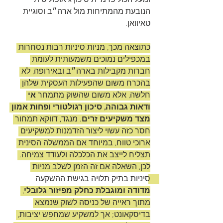
ומעל הכול פרמיית סיכון גיאופוליטית 
הנובעת מהמתיחות מול ארה״ב וסוגיית 
טאיוואן. 
כתוצאה מכך, מניות סיניות רבות נסחרות 
במכפילים נמוכים משמעותית לעומת 
חברות מקבילות בארה״ב ובאירופה, לא 
בהכרח משום שהפעילות העסקית שלהן 
חלשה, אלא משום שהשוק מתמחר 
אי 
ודאות גבוהה, סיכון רגולטורי ופחות אמון 
מצד משקיעים זרים
. מנגד, דווקא תמחור 
חסר כזה עשוי ליצור הזדמנות למשקיעים 
ארוכי טווח, במיוחד אם הממשלה הסינית 
תצליח לייצב את הכלכלה ולעודד צמיחה. 
לכן, השאלה אם זה הזמן לשלב מניות 
סיניות בתיק תלויה בגישת ההשקעה 
מדודה ומוגבלת כחלק מפיזור גלובלי
, 
מתוך ראייה של כניסה לשוק שנמצא 
בדיסקאונט; אך למשקיע שמחפש יציבות, 