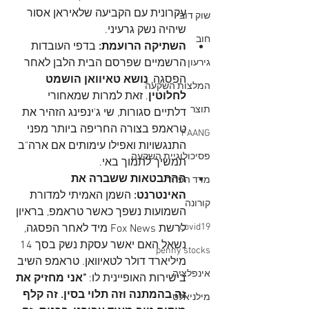
עקרונית עם הקביעה שלאיראן אסור 
שוק דובי
שיהיה נשק גרעיני.
חוב
השתיקה הרועמת:
 בדפי העובדות 
הרשמיים שפרסם הבית הלבן לאחר 
גירעון
הפסגה, 
נושא טאיוואן הושמט 
המלצות השקעה
לחלוטין
. זאת למרות שמאחורי 
תוצר
דלתיים סגורות, שי ג'ינפינג הזהיר את 
טראמפ בצורה החריפה ביותר מפני 
FAANG
התנגשויות ואפילו עימותים אם ארה"ב 
פסיכולוגיית השקעה
תמשיך לתמוך באי.
ההתבטאות ששברה את 
מדד הפחד
האינטרנט:
 השמן האמיתי למדורת 
קורונה
השמועות נשפך כאשר טראמפ, בראיון 
covid19
לרשת Fox News מיד לאחר הפסגה, 
נשאל האם יאשר עסקת נשק בסך 14 
penny stocks
מיליארד דולר לטאיוואן. טראמפ השיב 
אינפלציה
בישירות האופיינית לו: 
"אני מחזיק את 
זה בהמתנה וזה תלוי בסין. זה קלף 
מילניאלס