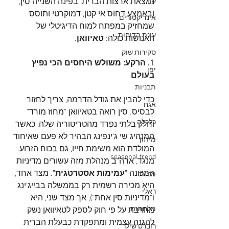
סין
נמצאת ארצות הברית, בפינה השנייה סין, 
ובאמצע דחוס אי קטן, דמוקרטי ותוסס 
אינדיקטורים
שמחזיק במפתח למוח הדיגיטלי של 
עונת הדוחות
האנושות כולה: 
טאיוואן
.
סקירות שוק
1. הרקע: משולש היחסים הכי נפיץ 
יפן
בעולם
תבניות
כדי להבין את גודל הדרמה, צריך לחזור 
אגח
לבסיס. סין רואה בטאיוואן "מחוז מורד" 
כלכלה
וחלק בלתי נפרד מהטריטוריה שלה, כאשר 
המנהיג שי ג'ינפינג הבהיר לא פעם שאיחוד 
מיתון
המולדת הוא משימת חייו, גם בכוח הזרוע.
seasonal trend
מנגד, ארה"ב מנהלת מזה עשורים מדיניות 
המכונה 
"עמימות אסטרטגית"
. מצד אחד, 
מניות
היא מכירה רשמית רק בממשלה בבייג'ינג 
ראלי
("מדיניות סין אחת"), אך מצד שני, היא 
מלחמות
מחויבת על פי חוק לספק לטאיוואן נשק 
להגנה עצמית ומתפקדת כבעלת הברית 
רוברט שילר