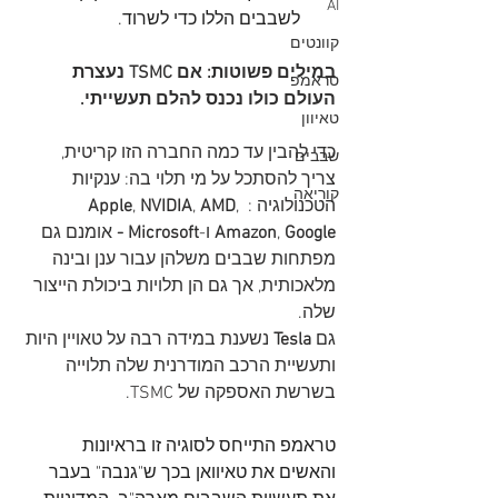
AI
לשבבים הללו כדי לשרוד.
קוונטים
במילים פשוטות: אם TSMC נעצרת 
טראמפ
העולם כולו נכנס להלם תעשייתי.
טאיוון
כדי להבין עד כמה החברה הזו קריטית, 
שבבים
צריך להסתכל על מי תלוי בה: ענקיות 
קוריאה
הטכנולוגיה : 
, 
AMD
, 
NVIDIA
, 
Apple
Google
, 
Amazon
 ו-
Microsoft - 
אומנם גם 
מפתחות שבבים משלהן עבור ענן ובינה 
מלאכותית, אך גם הן תלויות ביכולת הייצור 
שלה.
גם 
Tesla 
נשענת במידה רבה על טאויין היות 
ותעשיית הרכב המודרנית שלה תלוייה 
בשרשת האספקה של TSMC.
טראמפ התייחס לסוגיה זו בראיונות 
והאשים את טאיוואן בכך ש"גנבה" בעבר 