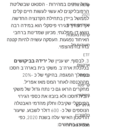
גדול יורדים במהירות - הסנאט שבשליטת 
קרנות גידור
הרפובליקנים לא עשוי לעשות חיים קלים 
2021
לממשל ביידן בתחילת הקדנציה החדשה. 
טרנדים חמים
אך הצורך בגירוי פיסקלי הוא במידה רבה 
נושא דו-מפלגתי, מכיוון שמדינות ברחבי 
קרנות נאמנות
האיחוד נפגעות. העסקה עשויה להיות קטנה 
תעודות סל
בהרבה מהצפוי.
ETF
3. לבסוף, יש עניין של 
ירידה בביקושים
ארקגוס
בכלכלת ארה"ב. משקי בית בארה"ב חסכו 
במהלך המגפה, בהיקף של כ -20% 
בנקים
מההכנסה לאחר המס מאז אפריל. 
קריפטו
מחקרים הראו גם כי נתח גדול של משקי 
ביטקויין
הבית חסכו ולא בזבזו את כספי הגירוי 
הפיסקלי שקיבלו וחלק מהדמי האבטלה 
איתריום
הנוספים של כ- 600 דולר לשבוע. שיעור 
בלוקצ'יין
החיסכון האישי עלה בשנת 2020, כפי 
שמוצג בתרשים:
מכפיל מכירות