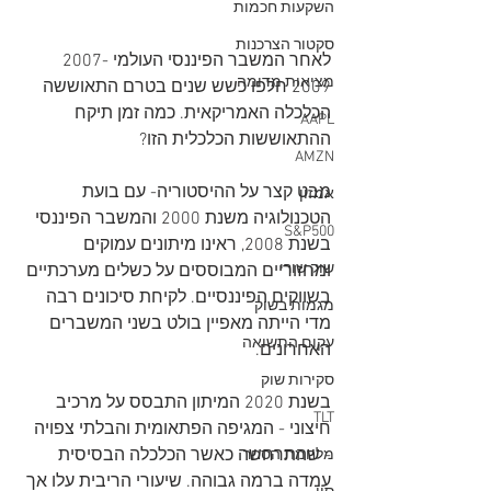
השקעות חכמות
סקטור הצרכנות
לאחר המשבר הפיננסי העולמי 2007-
מציאות מדומה
2009 חלפו כשש שנים בטרם התאוששה 
הכלכלה האמריקאית. כמה זמן תיקח 
AAPL
ההתאוששות הכלכלית הזו? 
AMZN
מבט קצר על ההיסטוריה- עם בועת 
אמזון
הטכנולוגיה משנת 2000 והמשבר הפיננסי 
S&P500
בשנת 2008, ראינו מיתונים עמוקים 
שוק שורי
ומחזוריים המבוססים על כשלים מערכתיים 
בשווקים הפיננסיים. לקיחת סיכונים רבה 
מגמות בשוק
מדי הייתה מאפיין בולט בשני המשברים 
עקום התשואה
האחרונים.
סקירות שוק
בשנת 2020 המיתון התבסס על מרכיב 
TLT
חיצוני - המגיפה הפתאומית והבלתי צפויה 
- שהתרחשה כאשר הכלכלה הבסיסית 
מלחמת הסחר
עמדה ברמה גבוהה. שיעורי הריבית עלו אך 