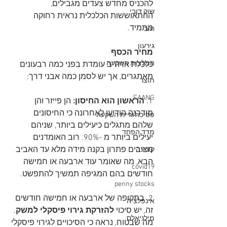
להכניס מחדש צעדים מגבילים, 
שוק דובי
ההתאוששות הכלכלית נראית רחוקה 
מתמיד. 
חוב
גירעון
מחיר הכסף 
המלצות השקעה
כלכלת ארה"ב עומדת בפני כמה רבעונים 
מאתגרים, אך יש לסמן כמה אבני דרך:
תוצר
FAANG
1. 
הראשון הוא החיסון:
 הן פייזר והן 
מודרנה הודיעו לאחרונה כי החיסונים 
פסיכולוגיית השקעה
שלהם מתגלים כיעילים ביותר, שניהם 
מדד הפחד
יעילים ביותר מ -90%. רוב האומדנים 
מציבים פתרון בקנה מידה מלא עד האביב 
קורונה
הבא, מה שאומר עוד ארבעה או חמישה 
covid19
חודשים בהם המגיפה תמשיך להתפשט.
penny stocks
2. בתקופה של ארבעה או חמישה חודשים 
אינפלציה
זה, יש סיכוי 
להזרקת גירוי פיסקלי למשק
. 
מילניאלס
מה שבטוח, נראה כי הסיכויים לגירוי פיסקלי 