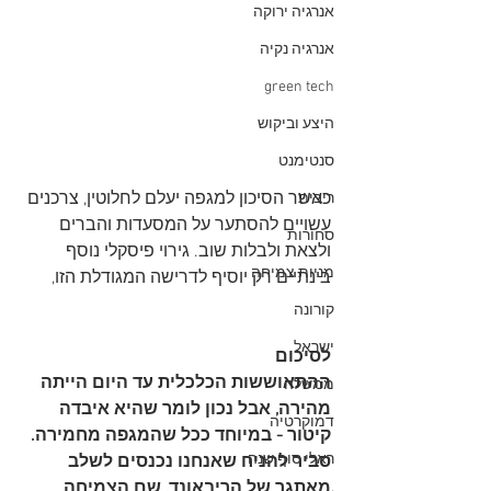
אנרגיה ירוקה
אנרגיה נקיה
green tech
היצע וביקוש
סנטימנט
כאשר הסיכון למגפה יעלם לחלוטין, צרכנים 
ריבית
עשויים להסתער על המסעדות והברים 
סחורות
ולצאת ולבלות שוב. גירוי פיסקלי נוסף 
מניות צמיחה
בינתיים רק יוסיף לדרישה המגודלת הזו,
קורונה
ישראל
לסיכום
ההתאוששות הכלכלית עד היום הייתה 
ממשלה
מהירה, אבל נכון לומר שהיא איבדה 
דמוקרטיה
קיטור - במיוחד ככל שהמגפה מחמירה. 
ראלי סוף שנה
סביר להניח שאנחנו נכנסים לשלב 
מאתגר של הריבאונד, שם הצמיחה 