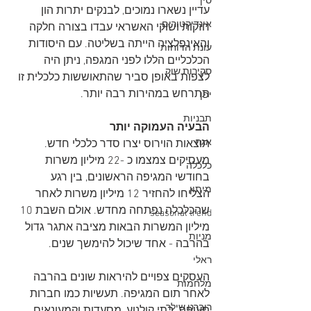
סין
עדיין נשארו נמוכים, לבנקים יתרות הון 
אינדיקטורים
חזקות ושוקי האשראי עבדו בצורה חלקה 
והאינפלציה הייתה בשליטה. עם היסודות 
עונת הדוחות
הכלכליים הללו לפני המגפה, ניתן היה 
סקירות שוק
לצפות באופן סביר שהתאוששות כלכלית זו 
תתרחש במהירות רבה יותר.
יפן
תבניות
הבעיה העמוקה יותר
אגח
תוצאות הוירוס יצרו סדר כלכלי חדש. 
מעסיקים צמצמו כ -22 מיליון משרות 
כלכלה
בחודשי המגיפה הראשונים, בין רגע  
מיתון
הצליחו להחזיר 12 מיליון משרות לאחר 
שהכלכלה נפתחה מחדש. אולם השבת 10 
seasonal trend
מיליון המשרות הבאות מציבה אתגר גדול 
מניות
בהרבה - אחד שיכול להימשך שנים.
ראלי
העסקים צפויים להיראות שונים בהרבה 
מלחמות
לאחר תום המגיפה. תעשיות כמו חברות 
רוברט שילר