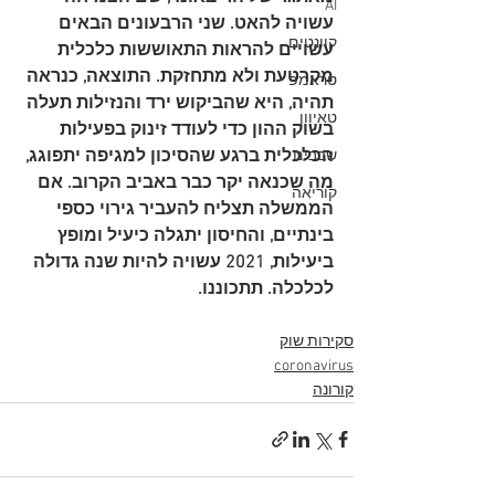
AI
עשויה להאט. שני הרבעונים הבאים 
קוונטים
עשויים להראות התאוששות כלכלית 
מקרטעת ולא מתחזקת. התוצאה, כנראה 
טראמפ
תהיה, היא שהביקוש ירד והנזילות תעלה 
טאיוון
בשוק ההון כדי לעודד זינוק בפעילות 
הכלכלית ברגע שהסיכון למגיפה יתפוגג, 
שבבים
מה שכנאה יקר כבר באביב הקרוב. אם 
קוריאה
הממשלה תצליח להעביר גירוי כספי 
בינתיים, והחיסון יתגלה כיעיל ומופץ 
ביעילות, 2021 עשויה להיות שנה גדולה 
לכלכלה. תתכוננו.
סקירות שוק
coronavirus
קורונה