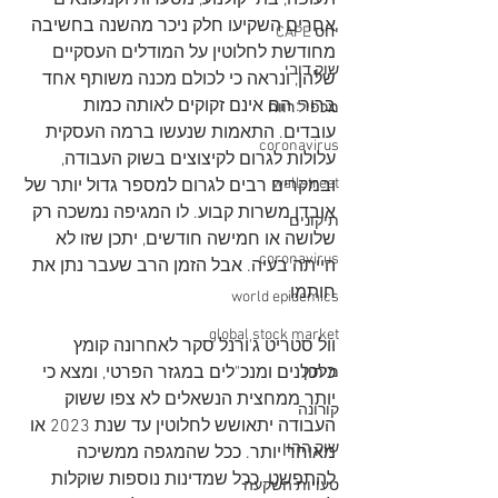
תעופה, בתי קולנוע, מסעדות וקמעונאים 
אחרים השקיעו חלק ניכר מהשנה בחשיבה 
יחס CAPE
מחודשת לחלוטין על המודלים העסקיים 
שוק דובי
שלהן, ונראה כי לכולם מכנה משותף אחד 
ברור: הם אינם זקוקים לאותה כמות 
מכפיל רווח
עובדים. התאמות שנעשו ברמה העסקית 
coronavirus
עלולות לגרום לקיצוצים בשוק העבודה, 
wallstreet
ובמקרים רבים לגרום למספר גדול יותר של 
אובדן משרות קבוע. לו המגיפה נמשכה רק 
תיקונים
שלושה או חמישה חודשים, יתכן שזו לא 
coronavirus
הייתה בעיה. אבל הזמן הרב שעבר נתן את 
חותמו.
world epidemics
global stock market
וול סטריט ג'ורנל סקר לאחרונה קומץ 
כלכלנים ומנכ"לים במגזר הפרטי, ומצא כי 
מיתון
יותר ממחצית הנשאלים לא צפו ששוק 
קורונה
העבודה יתאושש לחלוטין עד שנת 2023 או 
שוק ההון
מאוחר יותר. ככל שהמגפה ממשיכה 
להתפשט. ככל שמדינות נוספות שוקלות 
טעויות השקעה