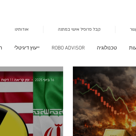
שר
קבל פרופיל אישי במתנה
אודותינו
ות
טכנולוגיה
ROBO ADVISOR
ייעוץ דיגיטלי
ח
השקעות חכמות
סקטור הצרכנות
מציאות מדומה
16 ביוני 2025
זמן קריאה 11 דקות
שוק
עקום התשואה
סקירות שוק
TLT
מלחמת 
פן
תבניות
אגח
כלכלה
מיתון
onal trend