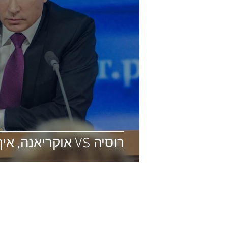
רוסיה VS אוקריאנה, איך זה ישפיע עלינו?