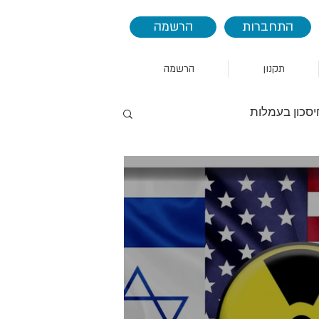
התחברות
הרשמה
תקנון
הרשמה
יסכון בעמלות
AAPL
AMZN
אמזון
הסחר
סין
אינדיקטורים
seas