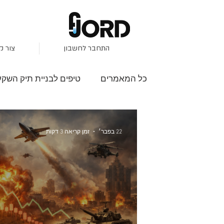
התחבר לחשבון
צור ק
כל המאמרים
טיפים לבניית תיק השקע
השקעות בבורסה
פיזור סיכונים
22 בפבר׳
זמן קריאה 3 דקות
S&P500
שוק שורי
מגמות ב
עונת הדוחות
סקירות שוק
י