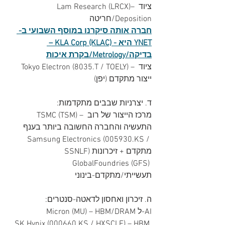
Lam Research (LRCX)– ציוד 
חריטה/Deposition
חברה אותה סיקרנו במוסף השבועי ב- 
YNET היא - KLA Corp (KLAC) – 
בדיקה/Metrology/בקרת איכות
Tokyo Electron (8035.T / TOELY) – ציוד 
ייצור מתקדם (יפן)
ד. יצרניות שבבים מתקדמות: 
TSMC (TSM) – מרכז הייצור של רוב 
התעשיה והחברה החשובה ביותר בענף
Samsung Electronics (005930.KS / 
SSNLF) מתקדם + זיכרונות
GlobalFoundries (GFS) 
 תעשייתי/מתקדם-בינוני
ה. זיכרון ואחסון לדאטה-סנטרים: 
Micron (MU) – HBM/DRAM ל-AI
SK Hynix (000660.KS / HXSCLF) – HBM 