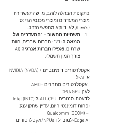
בתקופת הבהלה לזהב, מי שהתעשר היו 
מוכרי המעדרים ומוכרי מכנסי הג'ינס 
(Levi's), לאו דווקא מחפשי הזהב.
תשתיות מחשוב – “המעדרים של 
המאה ה-21”:
 חברות שבבים, חוות 
שרתים, ואפילו 
חברות אנרגיה
 (AI 
צורך המון חשמל).
NVIDIA (NVDA) /אקסלרטורים דומיננטיים 
ל-AI .א
AMD– אקסלרטורים מתחרים, 
CPU/GPU לענן
Intel (INTC) ל-AI ו-CPU לדאטה-סנטרים 
(פחות דומיננטי היום, עדיין שחקן ענק)
Qualcomm (QCOM) – 
אקסלרטורים/NPUs למובייל ו-Edge AI