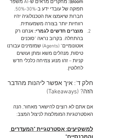
Boom):
 מחקרים מראים ש-AI משפר 
תפוקה של עובדי ידע ב-30%-50%. 
חברות שיאמצו את הטכנולוגיה יהיו 
רווחיות יותר בצורה משמעותית.
מוצרים חדשים לגמרי:
 אנחנו רק 
בהתחלה. בקרוב נראה "סוכנים 
אוטונומיים" (Agents) שמזמינים עבורנו 
טיסות, מנהלים משא ומתן ועושים 
קניות – זהו מנוע צמיחה כלכלי חדש 
לחלוטין.
חלק ד': איך אפשר ליהנות מהדבר 
הזה? (Takeaways)
אם אתם לא רוצים להישאר מאחור, הנה 
האסטרטגיות המומלצות לניצול המצב:
למשקיעים: אסטרטגיית "המעדרים 
והמכנסיים"