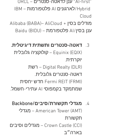
ORCL – ענן לדאטה-סנטרים “AI-first”
IBM – פלטפורמות AI לארגונים/Hybrid 
Cloud
Alibaba (BABA)– AliCloud + מודלים בסין
Baidu (BIDU) – פלטפורמת AI/ענן בסין
דאטה-סנטרים ותשתית דיגיטלית.
Equinix (EQIX) – קולוקציה גלובלית 
יוקרתית.
Digital Realty (DLR) – רשת 
דאטה-סנטרים גלובלית.
Fermi REIT (FRMI) חדש יחסית 
שמתמקד בקמפוסי AI עתירי-חשמל.
מגדלי תקשורת/סיבים/Backbone
American Tower (AMT) – מגדלי 
תקשורת
Crown Castle (CCI) – מגדלים וסיבים 
בארה״ב