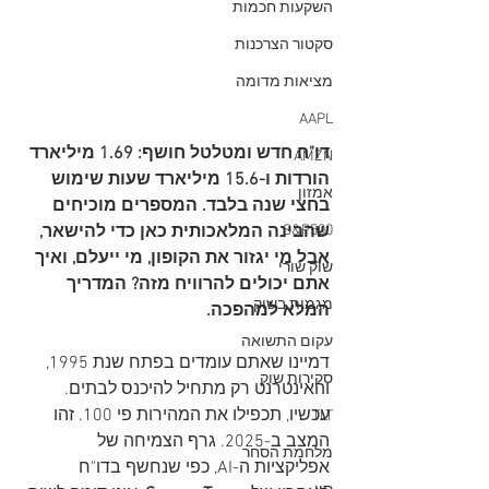
השקעות חכמות
סקטור הצרכנות
מציאות מדומה
AAPL
דו"ח חדש ומטלטל חושף: 1.69 מיליארד 
AMZN
הורדות ו-15.6 מיליארד שעות שימוש 
אמזון
בחצי שנה בלבד. המספרים מוכיחים 
S&P500
שהבינה המלאכותית כאן כדי להישאר, 
אבל מי יגזור את הקופון, מי ייעלם, ואיך 
שוק שורי
אתם יכולים להרוויח מזה? המדריך 
מגמות בשוק
המלא למהפכה.
עקום התשואה
דמיינו שאתם עומדים בפתח שנת 1995, 
סקירות שוק
והאינטרנט רק מתחיל להיכנס לבתים. 
עכשיו, תכפילו את המהירות פי 100. זהו 
TLT
המצב ב-2025. גרף הצמיחה של 
מלחמת הסחר
אפליקציות ה-AI, כפי שנחשף בדו"ח 