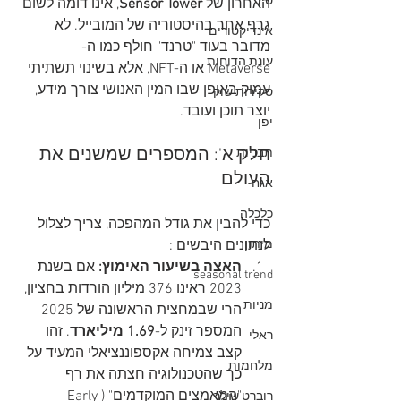
סין
האחרון של 
Sensor Tower
, אינו דומה לשום 
גרף אחר בהיסטוריה של המובייל. לא 
אינדיקטורים
מדובר בעוד "טרנד" חולף כמו ה-
עונת הדוחות
Metaverse או ה-NFT, אלא בשינוי תשתיתי 
עמוק באופן שבו המין האנושי צורך מידע, 
סקירות שוק
יוצר תוכן ועובד.
יפן
חלק א': המספרים שמשנים את 
תבניות
העולם
אגח
כלכלה
כדי להבין את גודל המהפכה, צריך לצלול 
מיתון
לנתונים היבשים :
האצה בשיעור האימוץ:
 אם בשנת 
seasonal trend
2023 ראינו 376 מיליון הורדות בחציון, 
מניות
הרי שבמחצית הראשונה של 2025 
המספר זינק ל-
1.69 מיליארד
. זהו 
ראלי
קצב צמיחה אקספוננציאלי המעיד על 
מלחמות
כך שהטכנולוגיה חצתה את רף 
"המאמצים המוקדמים" (Early 
רוברט שילר