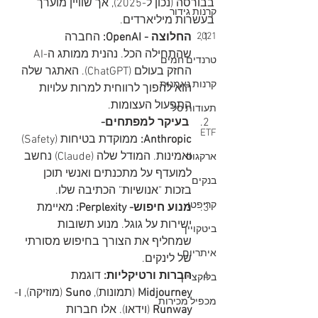
בבורסה (נכון ל-2025), אך שוויין מוערך 
קרנות גידור
בעשרות מיליארדים.
החלוצה - OpenAI:
 החברה 
2021
שהתחילה הכל. נהנית ממותג ה-AI 
טרנדים חמים
החזק בעולם (ChatGPT). האתגר שלה 
קרנות נאמנות
הוא להפוך לרווחית למרות עלויות 
התפעול העצומות.
תעודות סל
 בעיקר למפתחים- 
ETF
Anthropic:
 ממוקדת בטיחות (Safety) 
ואמינות. המודל שלה (Claude) נחשב 
ארקגוס
למועדף על מתכנתים ואנשי תוכן 
בנקים
בזכות "אנושיות" הכתיבה שלו.
קריפטו
מנוע חיפוש- Perplexity:
 מאיימת 
ישירות על גוגל. מנוע תשובות 
ביטקויין
שמחליף את הצורך בחיפוש מסורתי 
איתריום
של לינקים.
חברות ורטיקליות:
 דוגמת 
בלוקצ'יין
Midjourney
 (תמונות), 
Suno
 (מוזיקה), ו-
מכפיל מכירות
Runway
 (וידאו). אלו חברות 