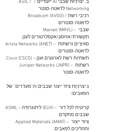
ב. יצרניות שבבי AI ייעודיים / ASIC / 
Networking לדאטה-סנטר
Broadcom (AVGO) /רכיבי רשת 
לדאטה-סנטרים
Marvell (MRVL) – שבבי 
תקשורת/אחסון/אקסלרטורים לענן
Arista Networks (ANET) – סוויצ’ים ורשתות 
לדאטה-סנטרים
Cisco (CSCO) – תשתיות רשת לארגונים וענן
Juniper Networks (JNPR) – רשתות 
לדאטה-סנטר
ג.יצרניות ציוד ייצור שבבים (ה”מעדרים” של 
הפאבים):
ASML – ליתוגרפיה (EUV) – קריטית לכל דור 
שבבים מתקדם
Applied Materials (AMAT) – ציוד ייצור 
ותהליכים לפאבים