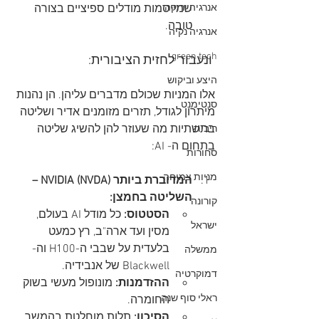
שמייסמות מודלים ספיציים בצורה 
אנרגיה ירוקה
טובה.
אנרגיה נקיה
green tech
 ונעבור לחזית הציבורית: 
היצע וביקוש
אלו המניות שכולם מדברים עליהן. הן נהנות 
סנטימנט
מיתרון לגודל, תזרים מזומנים אדיר ושליטה 
בתשתיות מה שעוזר להן להשיג שליטה 
ריבית
בתחום ה- AI:
סחורות
מניות צמיחה
המדוברת ביותר NVIDIA (NVDA) – 
השליטה בחמצן:
קורונה
הסטטוס:
 כל מודל AI בעולם, 
ישראל
מסין ועד ארה"ב, רץ כמעט 
בלעדית על שבבי ה-H100 וה-
ממשלה
Blackwell של אנבידיה.
דמוקרטיה
ההזדמנות:
 מונופול מעשי בשוק 
ראלי סוף שנה
החומרה.
הסיכון:
 תלות מוחלטת בהמשך 