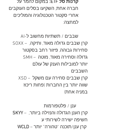
קרנות סל ETF:
 במקום להמר על 
חברה אחת, השקיעו בסלים העוקבים 
אחרי סקטור הטכנולוגיה והמוליכים 
למחצה:
שבבים / תשתיות מחשוב ל-AI
SOXX – קרן שבבים גדולה מאוד, ותיקה, 
סחירות גבוהה, פיזור רחב בסקטור
SMH – גדולה וסחירה מאוד, מוטה 
יותר למובילות הענק של עולם 
השבבים
 XSD – קרן שבבים סחירה עם משקל 
שווה יותר בין החברות (פחות ריכוז 
במניה אחת)
ענן / פלטפורמות 
 – קרן הענן הגדולה והנזילה ביותר, 
SKYY
חשיפה ישירה לשירותי ע
 – קרן ענן/תוכנה “טהורה” יותר 
WCLD