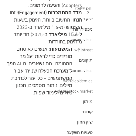
Adopters) והגיעה להמונים.
יחס CAPE
מדד ההתמכרות (Engagement):
 זהו 
שוק דובי
הנתון החשוב ביותר. הזינוק בשעות 
השימוש (מ-1.6 מיליארד ב-2023 
מכפיל רווח
ל-
15.6 מיליארד
 ב-2025) חד יותר 
coronavirus
מהזינוק בהורדות.
המשמעות:
 אנשים לא סתם 
wallstreet
מורידים כדי לראות "על מה 
תיקונים
המהומה". הם נשארים. ה-AI הפך 
coronavirus
ל"מערכת הפעלה שנייה" עבור 
המשתמשים – כלי עזר לכתיבת 
world epidemics
מיילים, ניתוח מסמכים, תכנון 
global stock market
טיולים ולימוד שפות.
מיתון
קורונה
שוק ההון
טעויות השקעה