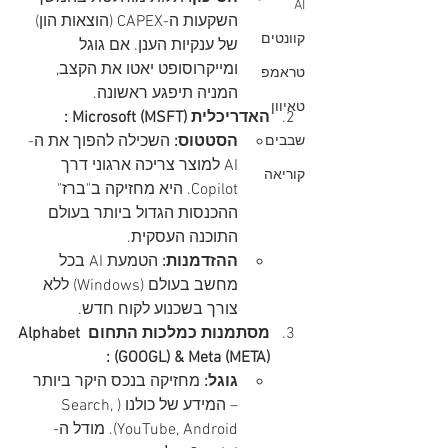
AI
השקעות ה-CAPEX (הוצאות הון) 
קוונטים
של ענקיות הענן. אם גוגל 
ומייקרוסופט יאטו את הקצב, 
טראמפ
המניה תיפגע ראשונה.
טאיוון
האדריכלית Microsoft (MSFT) :
הסטטוס:
 השכילה להפוך את ה-
שבבים
AI למוצר צריכה ארגוני דרך 
קוריאה
Copilot. היא מחזיקה ב"ברז" 
ההכנסות הגדול ביותר בעולם 
התוכנה העסקית.
ההזדמנות:
 הטמעת AI בכל 
מחשב בעולם (Windows) ללא 
צורך בשכנוע לקוח חדש.
מסתמנות כמלכות התחום Alphabet 
(GOOGL) & Meta (META) :
גוגל:
 מחזיקה בנכס היקר ביותר 
– המידע של כולנו (Search, 
YouTube, Android). מודל ה-