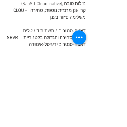
(SaaS ו-Cloud-native), נזילות טובה
 – קרן ענן מרכזית נוספת, סחירה, 
CLOU
משלימה פיזור בענן
דאטה-סנטרים / תשתית דיגיטלית
 – הקרן הסחירה והגדולה בקטגוריית 
SRVR
דאטה-סנטרים/דיגיטל-אינפרה
 – חשיפה ישירה ל-Data Centers + 
DTCR
תשתית דיגיטלית (כולל מגדלים וסיבים), 
נזילה
 – תשתית דיגיטלית ונדל״ן תומך-AI, 
IDGT
קרן ותיקה יחסית בקטגוריה
סייבר 
 – הגדולה והסחירה ביותר בסייבר, 
CIBR
“קרן ליבה” לסקטור
 – מאוד נזילה וותיקה, החשיפה 
HACK
המוכרת השנייה בגודל
 – קרן סייבר גדולה נוספת עם נזילות 
BUG