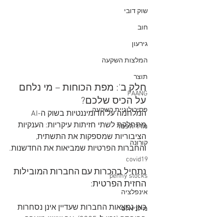
שוק דובי
חוב
גירעון
המלצות השקעה
תוצר
חלק ב': מפת הכוחות – מי נלחם 
FAANG
על הכיס שלכם?
פסיכולוגיית השקעה
המלחמה על הדומיננטיות בשוק ה-AI 
מתחלקת לשתי חזיתות עיקריות: הענקיות 
מדד הפחד
הציבוריות שמספקות את התשתית, 
קורונה
והחברות הפרטיות שמביאות את החדשנות.
covid19
נתחיל בהכרות עם החברות המובילות 
penny stocks
החזית הפרטית: 
אינפלציה
כאן נמצאות החברות שעדיין אינן נסחרות 
מילניאלס