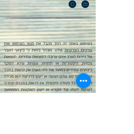
בשימוש באתר זה הינך מקבל את
תנאי השימוש ואת
מדיניות הפרטיות
שלנו. מובהר בזאת כי ביצועי העבר
של ניירות הערך אינם ערובה לתוצאות עתידיות. תשואות
צפויות, היסטוריות או תחזיות עשויות שלא לשקף
ביצועים עתידיים בפועל של נייר הערך אין לראות בתכני
האתר מכל סוג שהם הצעה או ייעוץ לרכישה ו/או מכירה
ו/או ביצוע כל פעולה פיננסית. אין לראות בתכנים תחליף
לשיקול דעתו של הקורא או ייעוץ השקעות המתחשב
בצרכי הלקוח. המידע המופיע איננו מכיל את כלל המידע
הנדרש למשקיע זה או אחר. הכותב איננו מחויב להודיע
לקוראים בכל דרך שהיא על שינויים או עדכונים במידע,
כל ניירות הערך כרוכים בסיכון ועלולים לגרום להפסד
חלקי או מלא. שירותי ייעוץ ההשקעות נועדו לסייע
ללקוחותינו בהכנות לעתידם הפיננסי ומאפשרים להם