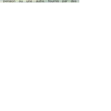
pension ou une autre. fournis par des
professionnels de la retraite N'est pas
responsable de Fjord Investments. Tant que les
données et les citations utilisées par Fjord
proviennent d'un tiers, Fjord ne peut garantir
l'exactitude ou l'exhaustivité des données
fournies par des tiers. De plus, Fjord ne sera
pas responsable de l'utilisation de tout logiciel
tiers ou des défaillances de ces programmes et
des dommages qui seront causés à la suite de
l'utilisation de ces logiciels qui n'appartiennent
pas à Placements Fjord. Certaines voies
recommandées incluent des composantes
d'effet de levier et d'investissement à court
terme, tandis que l'effet de levier financier et la
vente à découvert ont le potentiel de générer
des bénéfices plus élevés, elles peuvent
entraîner des pertes plus importantes et des
investissements à risque spécial tels que définis
par la loi, et les composantes de
recommandation peuvent être affectées par
les risques de marché, y compris la volatilité qui