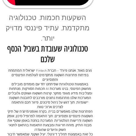
השקעות חכמות. טכנולוגיה
מתקדמת. עתיד פיננסי מדויק
יותר.
טכנולוגיה שעובדת בשביל הכסף
שלכם
נעים מאוד, אנחנו פיורד – חברת Fintech ישראלית המתמחה
בפיתוח פתרונות השקעה מתקדמים לעולמות הפיננסיים
והפנסיוניים.
באמצעות טכנולוגיות שפיתחנו יחד עם מומחים מובילים
מהשוק הפיננסי, בנינו מערכות AI חכמות הסורקות, מנתחות
ומצליבות מידע מגופי מחקר, קרנות השקעה ושווקים גלובליים.
המערכות שלנו מתרגמות נתונים מורכבים לתובנות השקעה
יישומיות, תוך דגש על ניהול סיכונים, פיזור חכם והתאמה
לצרכים ארוכי טווח.
הפתרונות שלנו מאפשרים בנייה, בקרה ואופטימיזציה של תיקי
השקעות פיננסיים ופנסיוניים, תוך התאמה לפרופיל סיכון, אופק
השקעה ודרישות רגולטוריות. המערכת בוחנת באופן שוטף את
מבנה התיק, מזהה חריגות ומבצעת התאמות בהתאם לתנאי
השוק והיעדים שהוגדרו.
כל זאת באמצעות תהליך דיגיטלי, יעיל ושקוף, שמאפשר חיבור