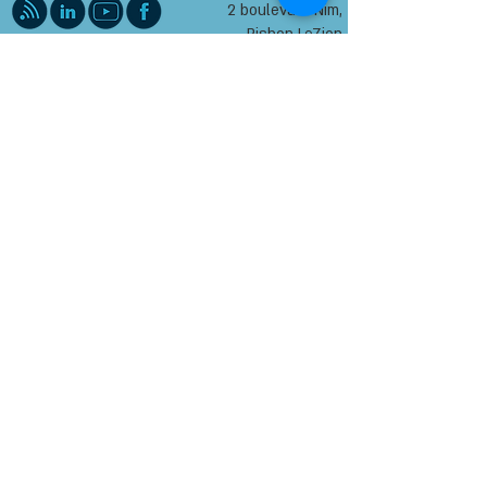
2 boulevard Nim,
Rishon LeZion
Fjord opère par l'intermédiaire de Gold
Investment Management Financial
Management No. 543 et par l'intermédiaire du
conseiller en placement enregistré 12918
auprès de la Kinneret Securities Authority -
Kinneret Parzon. En utilisant ce site, vous
acceptez nos
conditions d'utilisation et
notre
politique de confidentialité. Il est précisé que la
performance passée des titres ne garantit pas
les résultats futurs. Les rendements attendus,
historiques ou prévisionnels peuvent ne pas
refléter la performance future réelle du titre. Le
contenu ne doit pas être considéré comme un