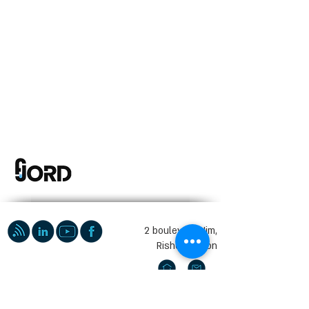
2 boulevard Nim,
Rishon LeZion