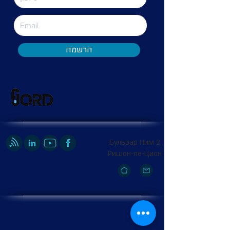
הרשמה
Бульвар Ним 2,
Ришон-ле-Цион