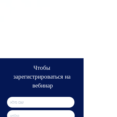
предоставляет услуги по разработке
программного обеспечения
частным торговым посредникам,
портфельным менеджерам, ностро-
компаниям и торговым компаниям.
Чтобы
зарегистрироваться на
вебинар