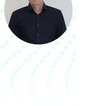
Элиран Коэн
Профессиональный трейдер на
рынке капитала с 2005 года,
занимается разработкой
автоматических торговых
стратегий и является
профессиональным
программистом. Владелец стартапа
- СканФин И владелец компании по
разработке программного
обеспечения AutoSysFx, которая