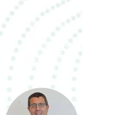
основатель Fjord
Technologies — цифровой
инвестиционной компании,
специализирующейся на
разработке
интеллектуальных
финансовых систем в мире
больших данных в
финансовой индустрии в
Израиле и во всем мире.