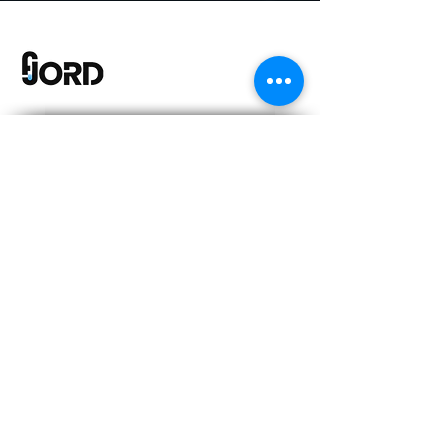
2 جادة نيم
ريشون لتسيون
يعمل Fjord من خلال Gold Investment
Management Financial Management رقم 543
ومن خلال مستشار الاستثمار المسجل 12918
لدى هيئة الأوراق المالية Kinneret - Kinneret
Parzon. باستخدام هذا الموقع ، فإنك توافق على
شروط الاستخدام وسياسة الخصوصية الخاصة