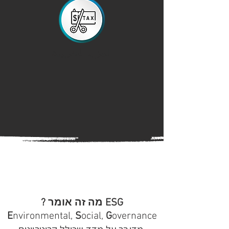
المزايا الضريبية
ESG מה זה אומר ?
E
nvironmental,
S
ocial,
G
overnance