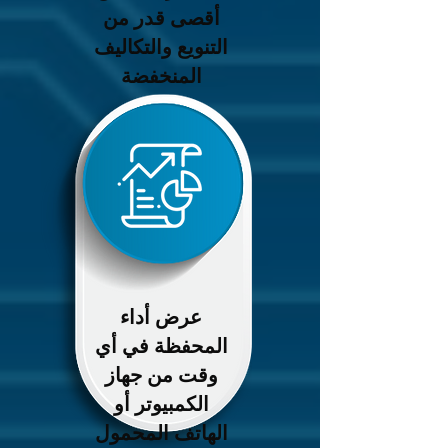
أقصى قدر من
التنويع والتكاليف
المنخفضة
عرض أداء
المحفظة في أي
وقت من جهاز
الكمبيوتر أو
الهاتف المحمول