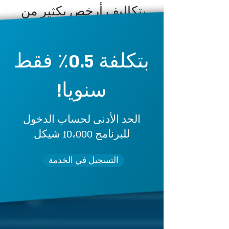
بتكاليف أرخص بكثير من
أي منتج مشابه!
​
بتكلفة 0.5٪ فقط
سنويا!
الحد الأدنى لحساب الدخول
للبرنامج 10،000 شيكل
التسجيل في الخدمة