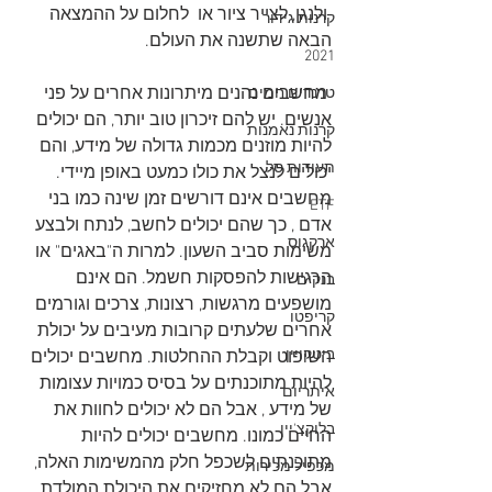
 ולנגן, לצייר ציור או  לחלום על ההמצאה 
קרנות גידור
הבאה שתשנה את העולם. 
2021
 מחשבים נהנים מיתרונות אחרים על פני 
טרנדים חמים
אנשים. יש להם זיכרון טוב יותר, הם יכולים 
קרנות נאמנות
להיות מוזנים מכמות גדולה של מידע, והם 
תעודות סל
יכולים לנצל את כולו כמעט באופן מיידי. 
מחשבים אינם דורשים זמן שינה כמו בני 
ETF
אדם , כך שהם יכולים לחשב, לנתח ולבצע 
ארקגוס
משימות סביב השעון. למרות ה"באגים" או 
הרגישות להפסקות חשמל. הם אינם 
בנקים
מושפעים מרגשות, רצונות, צרכים וגורמים 
קריפטו
אחרים שלעתים קרובות מעיבים על יכולת 
ביטקויין
השיפוט וקבלת ההחלטות. מחשבים יכולים 
להיות מתוכנתים על בסיס כמויות עצומות 
איתריום
של מידע , אבל הם לא יכולים לחוות את 
בלוקצ'יין
החיים כמונו. מחשבים יכולים להיות 
מתוכנתים לשכפל חלק מהמשימות האלה, 
מכפיל מכירות
אבל הם לא מחזיקים את היכולת המולדת 