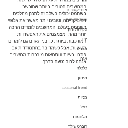
מרובים במהירות על אנושית. לדוגמה, 
סין
המחשבים הטובים ביותר שהוכשרו 
אינדיקטורים
בשחמט יכולים בשלב זה לתכנן מהלכים 
עונת הדוחות
רבים קדימה, וטובים יותר מאשר את אלופי 
השחמט בעולם. המחשבים לומדים הרבה 
סקירות שוק
יותר מהר, ומצמצמים את האפשרויות 
יפן
המורכבות ביותר. כן, בני האדם גם לומדים 
מטעויות, אבל כשמדובר בהתמודדות עם  
תבניות
פתרון בעיות ונוסחאות מורכבות מחשבים . 
אגח
אנחנו לרוב נטעה בדרך. 
כלכלה
מיתון
seasonal trend
מניות
ראלי
מלחמות
רוברט שילר