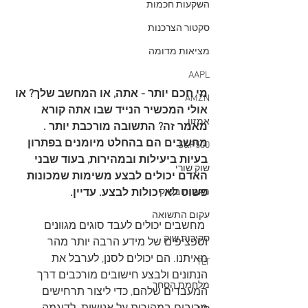
השקעות חכמות
סקטור הצרכנות
מציאות מדומה
AAPL
מי חכם יותר - אתה, או המחשב שלך? או 
AMZN
אולי המכשיר הנייד שבו אתה קורא 
אמזון
מאמר זה? התשובה מורכבת יותר . 
מחשבים הם בהחלט מיומנים בפתרון 
S&P500
בעיות ביעילות ובמהירות, בעוד שבני 
שוק שורי
האדם יכולים לבצע משימות שמכונות 
פשוט לא יכולות לבצע. עדיין.
מגמות בשוק
עקום התשואה
 מחשבים יכולים לעבד
סוגים מגוונים 
סקירות שוק
וספציפים של מידע הרבה יותר מהר 
מאיתנו. הם יכולים לסנן, לערבל את 
TLT
הנתונים ולבצע חישובים מורכבים דרך 
מלחמת הסחר
המעבדים שלהם, כדי ליצור תרחישים 