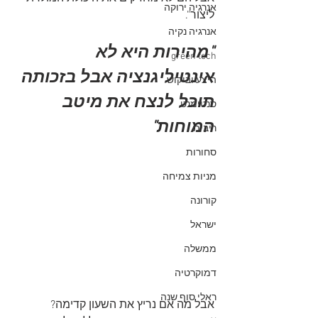
אנרגיה ירוקה
ליצור". 
אנרגיה נקיה
"מהירות היא לא 
green tech
אינטיליגנציה אבל בזכותה 
היצע וביקוש
תוכל לנצח את מיטב 
סנטימנט
המוחות"
ריבית
סחורות
מניות צמיחה
קורונה
ישראל
ממשלה
דמוקרטיה
ראלי סוף שנה
אבל מה אם נריץ את השעון קדימה? 