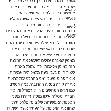
מומחים מסכימים בדרך כלל כי למחשבים 
AI
של המחר יהיו כמה תכונות שכיום נראות 
קוונטים
אנושיות בלבד. למוח האנושי יש 86 
טראמפ
מיליארד נוירונים (תאי עצב), אשר מנהלים 
קשרים ביניהם, לרשתות מחשבים יש 
טאיוון
הרבה פחות תאים, אבל יום אחד, מחשבים 
שבבים
יגיעו לרמת מורכבות ותחכום של המוח 
האנושי. כל זה צפוי להגיע מוקדם יותר ממה 
קוריאה
שנדמה לנו. "ברגע שאנחנו מפצחים את 
הנוירוקוד שמפעיל את המוח שלנו, אני 
מאמין שאנחנו יכולים לשכפל את המבנה 
הזה באופן מלאכותי, כדי שנוכל באמת 
ליצור חיים בעלי בינה מלאכותית אמיתית", 
אומר פרופ' מיטל. "אני בהחלט יכול לראות 
את זה קורה במאה הקרובה". כמה אנשים, 
כמו מדען המחשבים ריי קורצווייל ומייסד 
חברת "טסלה", אילון מוסק  הזהירו מפני 
הסכנות האפשריות של בינה מלאכותית 
שחזו את המכונות של העתיד אשר  ישמידו 