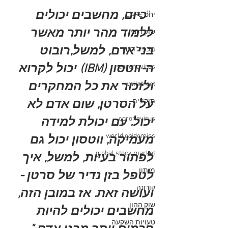
 "
כיום, מחשבים יכולים 
יחס CAPE
ללמוד מהר יותר מאשר 
שוק דובי
בני אדם, למשל,רובוט 
מכפיל רווח
ה-ווטסון (IBM) יכול לקרוא 
coronavirus
wallstreet
ולזכור את כל המחקרים 
תיקונים
על הסרטן, שום אדם לא 
coronavirus
יכול. עם יכולת למידה 
world epidemics
מעמיקה, ווטסון יכול גם 
global stock market
לפתור בעיות, למשל, איך 
מיתון
לטפל בזן נדיר של סרטן - 
קורונה
ועושה זאת. אז במובן הזה, 
שוק ההון
מחשבים יכולים להיות 
טעויות השקעה