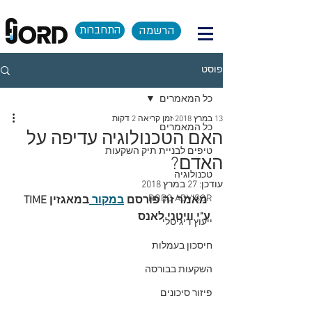
הרשמה
התחברות
פוסט
כל המאמרים
13 במרץ 2018
זמן קריאה 2 דקות
כל המאמרים
האם הטכנולוגיה עדיפה על
טיפים לבניית תיק השקעות
האדם?
טכנולוגיה
עודכן:
27 במרץ 2018
ROBO ADVISOR
מאמר זה פורסם 
במקור 
במאגזין TIME 
ע"י וויטני לאנס
ייעוץ דיגיטלי
חיסכון בעמלות
השקעות בבורסה
פיזור סיכונים