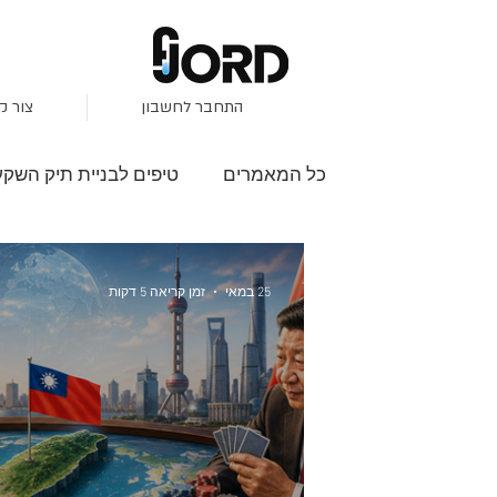
התחבר לחשבון
צור ק
כל המאמרים
טיפים לבניית תיק השקע
השקעות בבורסה
פיזור סיכונים
25 במאי
זמן קריאה 5 דקות
S&P500
שוק שורי
מגמות ב
עונת הדוחות
סקירות שוק
י