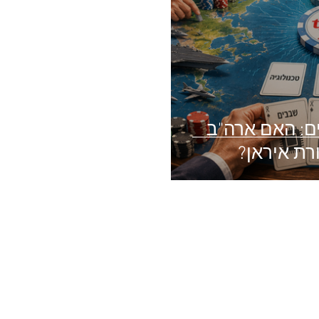
: האם ארה"ב
רת איראן?