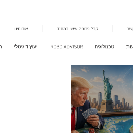
שר
קבל פרופיל אישי במתנה
אודותינו
ות
טכנולוגיה
ROBO ADVISOR
ייעוץ דיגיטלי
ח
השקעות חכמות
סקטור הצרכנות
מציאות מדומה
שוק
עקום התשואה
סקירות שוק
TLT
מלחמת 
פן
תבניות
אגח
כלכלה
מיתון
onal trend