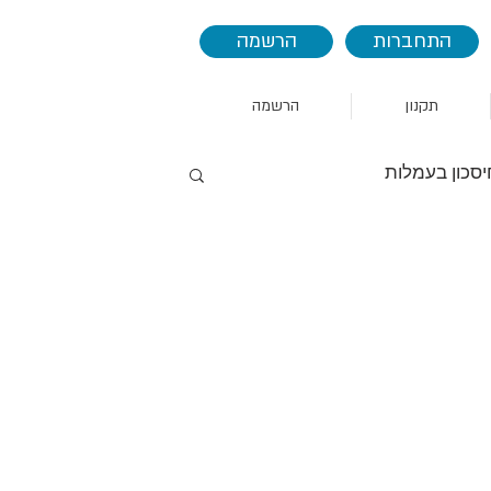
התחברות
הרשמה
תקנון
הרשמה
יסכון בעמלות
AAPL
AMZN
אמזון
הסחר
סין
אינדיקטורים
seas